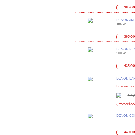
385,00
DENON AMP
185 W |
385,00
DENON REC
500 W |
435,00
DENON BAR
Desconto de
469,
(Promoção vá
DENON COL
449,00