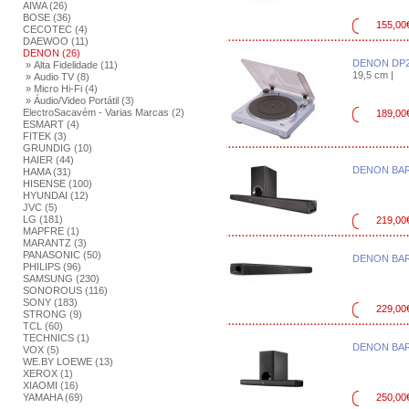
AIWA (26)
BOSE (36)
155,00
CECOTEC (4)
DAEWOO (11)
DENON (26)
DENON DP2
» Alta Fidelidade (11)
19,5 cm |
» Audio TV (8)
» Micro Hi-Fi (4)
» Áudio/Video Portátil (3)
ElectroSacavém - Varias Marcas (2)
189,00
ESMART (4)
FITEK (3)
GRUNDIG (10)
HAIER (44)
DENON BAR
HAMA (31)
HISENSE (100)
HYUNDAI (12)
JVC (5)
LG (181)
219,00
MAPFRE (1)
MARANTZ (3)
PANASONIC (50)
DENON BAR
PHILIPS (96)
SAMSUNG (230)
SONOROUS (116)
SONY (183)
229,00
STRONG (9)
TCL (60)
TECHNICS (1)
DENON BAR
VOX (5)
WE.BY LOEWE (13)
XEROX (1)
XIAOMI (16)
YAMAHA (69)
250,00