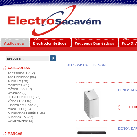
AUDIOVISUAL
::
DENON
CATEGORIAS
Acessórios TV (2)
Alta Fidelidade (86)
Audio TV (78)
Monitores (89)
Móveis TV (117)
DENON AU
Walkman (2)
LCD/LED/OLED (778)
Vídeo / DVD (6)
Cinema em Casa (5)
109,00
Micro Hi-Fi (15)
Áudio/Video Portátil (135)
Suportes TV (32)
CAMPANHAS (3)
DENON BAR
MARCAS