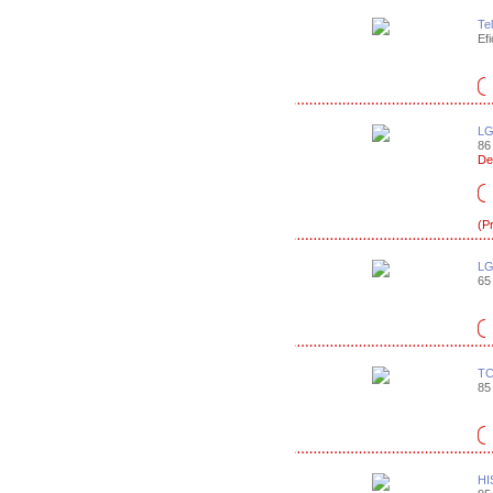
Te
Efi
LG
86 
De
(P
LG
65 
TC
85 
HI