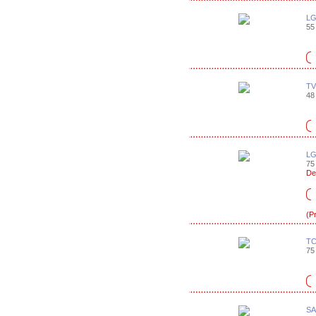
LG
55 
TV
48 
LG
75 
De
(P
TC
75 
SA