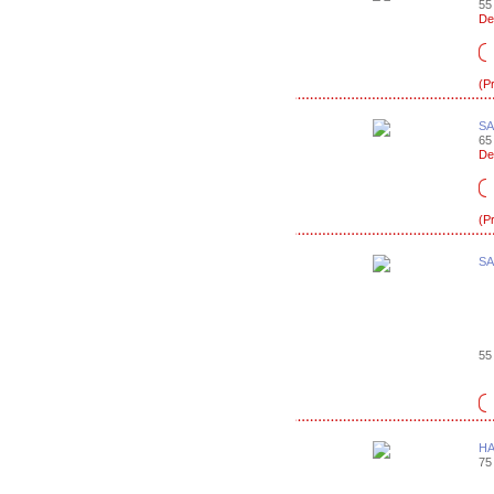
55 
De
(P
SA
65 
De
(P
SA
55 
HA
75 