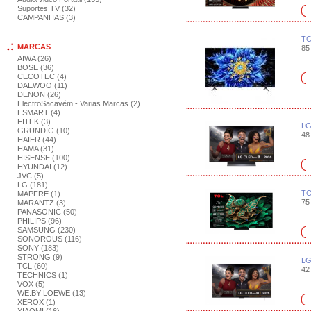
Suportes TV (32)
CAMPANHAS (3)
TC
MARCAS
85 
AIWA (26)
BOSE (36)
CECOTEC (4)
DAEWOO (11)
DENON (26)
ElectroSacavém - Varias Marcas (2)
ESMART (4)
FITEK (3)
LG
GRUNDIG (10)
48 
HAIER (44)
HAMA (31)
HISENSE (100)
HYUNDAI (12)
JVC (5)
LG (181)
TC
MAPFRE (1)
75 
MARANTZ (3)
PANASONIC (50)
PHILIPS (96)
SAMSUNG (230)
SONOROUS (116)
SONY (183)
STRONG (9)
LG
TCL (60)
42 
TECHNICS (1)
VOX (5)
WE.BY LOEWE (13)
XEROX (1)