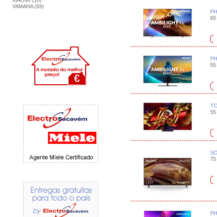
XIAOMI (16)
YAMAHA (69)
PH
65 
PH
55 
TC
55 
SO
75 
PH