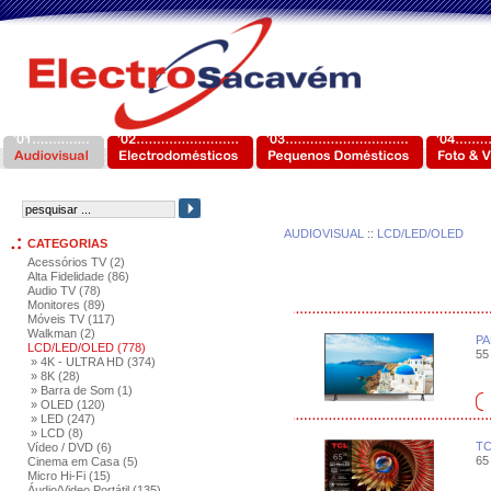
AUDIOVISUAL
::
LCD/LED/OLED
CATEGORIAS
Acessórios TV (2)
Alta Fidelidade (86)
Audio TV (78)
Monitores (89)
Móveis TV (117)
Walkman (2)
PA
LCD/LED/OLED (778)
55 
» 4K - ULTRA HD (374)
» 8K (28)
» Barra de Som (1)
» OLED (120)
» LED (247)
» LCD (8)
TC
Vídeo / DVD (6)
65 
Cinema em Casa (5)
Micro Hi-Fi (15)
Áudio/Video Portátil (135)