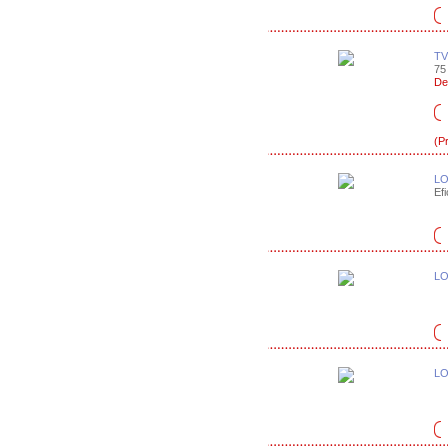
TV
75 
De
(P
LO
Efi
LO
LO