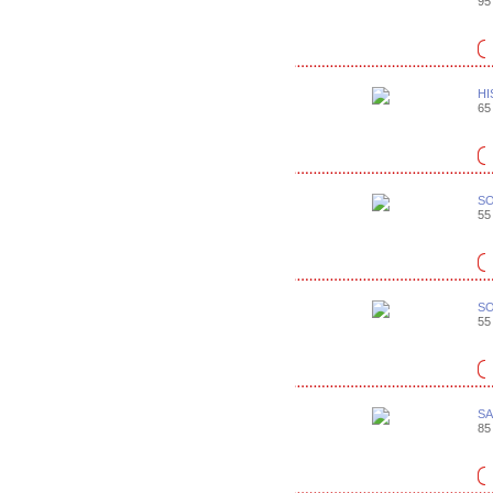
95 
HI
65 
SO
55 
SO
55 
SA
85 