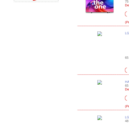
75 
De
(P
LG
65 
HA
65 
De
(P
LG
48 