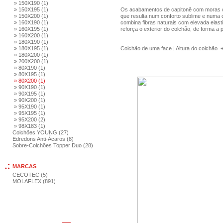
» 150X190 (1)
» 150X195 (1)
Os acabamentos de capitonê com moras co
» 150X200 (1)
que resulta num conforto sublime e numa 
» 160X190 (1)
combina fibras naturais com elevada elast
» 160X195 (1)
reforça o exterior do colchão, de forma a 
» 160X200 (1)
» 180X190 (1)
» 180X195 (1)
Colchão de uma face | Altura do colchão 
» 180X200 (1)
» 200X200 (1)
» 80X190 (1)
» 80X195 (1)
» 80X200 (1)
» 90X190 (1)
» 90X195 (1)
» 90X200 (1)
» 95X190 (1)
» 95X195 (1)
» 95X200 (2)
» 98X183 (1)
Colchões YOUNG (27)
Edredons Anti-Ácaros (8)
Sobre-Colchões Topper Duo (28)
MARCAS
CECOTEC (5)
MOLAFLEX (891)