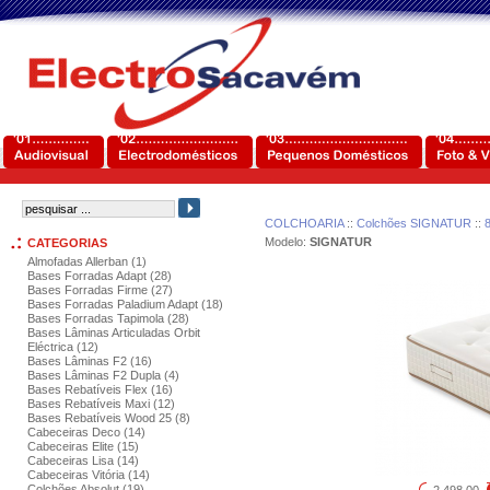
COLCHOARIA
::
Colchões SIGNATUR
::
Modelo:
SIGNATUR
CATEGORIAS
Almofadas Allerban (1)
Bases Forradas Adapt (28)
Bases Forradas Firme (27)
Bases Forradas Paladium Adapt (18)
Bases Forradas Tapimola (28)
Bases Lâminas Articuladas Orbit
Eléctrica (12)
Bases Lâminas F2 (16)
Bases Lâminas F2 Dupla (4)
Bases Rebatíveis Flex (16)
Bases Rebatíveis Maxi (12)
Bases Rebatíveis Wood 25 (8)
Cabeceiras Deco (14)
Cabeceiras Elite (15)
Cabeceiras Lisa (14)
Cabeceiras Vitória (14)
Colchões Absolut (19)