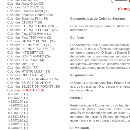
2 498,00
Colchões Astral Orion (36)
Colchões CITY VISCO (2)
(Promoç
Colchões Essential Adapt (36)
Colchões Essential Comfort (36)
Colchões Essential Firm (36)
Características do Colchão Signatur
Colchões ETERNITY (9)
Colchões ETERNITY MULTI (23)
Descubra as principais características do 
Colchões ETERNITY POCKET (25)
durabilidade.
Colchões Flow 6990 Hybrid (1)
Colchões Flow 7990 Hybrid (2)
Conforto
Colchões GRAVITY POCKET (30)
Colchões INFINITY MULTI (35)
O acolchoado Tack & Jump foi concebido 
Colchões INFINITY POCKET (25)
absoluto. As fibras atérmicas e hipoalerg
Colchões INTENSITY (33)
conforto progressivo. O Sistema Double 
Colchões LEVITY AIRVEX (29)
densidade que proporciona um descanso e
Colchões LEVITY ART (4)
momento. A lã, material natural presente n
Colchões Mira (34)
ao Sistema Commodo+®, absorve a humidad
Colchões MOON (37)
colchão apresenta maior homogeneidade 
Colchões MYSTIC MULTI (29)
Colchões OPULENT (34)
Respirabilidade
Colchões SELECTION AIRVEX (25)
Colchões SELECTION ART (6)
O Sistema antibacteriano Total Protect in
Colchões SELECTION POCKET (29)
ácaros e bactérias. O ar circula livremen
Colchões SIGNATUR (31)
ventilação eficaz.
» 105X195 (1)
» 105X200 (1)
Firmeza
» 120X190 (1)
» 120X200 (1)
Pertence à gama Exclusive, o colchão de 
» 123X183 (1)
sistema de Molas Ensacadas Pocket Prem
» 128X183 (1)
através da independência total de leitos.
» 133X183 (1)
contornos do corpo. O Sistema de Molas 
» 140X190 (1)
molas face a uma estrutura tradicional, o 
» 140X195 (1)
» 140X200 (1)
Durabilidade