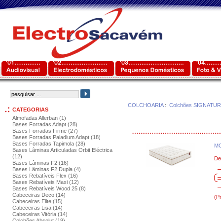
COLCHOARIA
::
Colchões SIGNATUR
CATEGORIAS
Almofadas Allerban (1)
Bases Forradas Adapt (28)
Bases Forradas Firme (27)
Bases Forradas Paladium Adapt (18)
Bases Forradas Tapimola (28)
MO
Bases Lâminas Articuladas Orbit Eléctrica
(12)
De
Bases Lâminas F2 (16)
Bases Lâminas F2 Dupla (4)
Bases Rebatíveis Flex (16)
Bases Rebatíveis Maxi (12)
Bases Rebatíveis Wood 25 (8)
Cabeceiras Deco (14)
(P
Cabeceiras Elite (15)
Cabeceiras Lisa (14)
Cabeceiras Vitória (14)
Colchões Absolut (19)