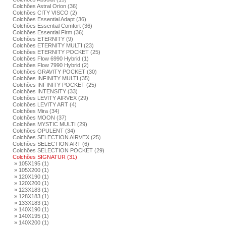
Colchões Astral Orion (36)
Colchões CITY VISCO (2)
Colchões Essential Adapt (36)
Colchões Essential Comfort (36)
Colchões Essential Firm (36)
Colchões ETERNITY (9)
Colchões ETERNITY MULTI (23)
Colchões ETERNITY POCKET (25)
Colchões Flow 6990 Hybrid (1)
Colchões Flow 7990 Hybrid (2)
Colchões GRAVITY POCKET (30)
Colchões INFINITY MULTI (35)
Colchões INFINITY POCKET (25)
Colchões INTENSITY (33)
Colchões LEVITY AIRVEX (29)
Colchões LEVITY ART (4)
Colchões Mira (34)
Colchões MOON (37)
Colchões MYSTIC MULTI (29)
Colchões OPULENT (34)
Colchões SELECTION AIRVEX (25)
Colchões SELECTION ART (6)
Colchões SELECTION POCKET (29)
Colchões SIGNATUR (31)
» 105X195 (1)
» 105X200 (1)
» 120X190 (1)
» 120X200 (1)
» 123X183 (1)
» 128X183 (1)
» 133X183 (1)
» 140X190 (1)
» 140X195 (1)
» 140X200 (1)