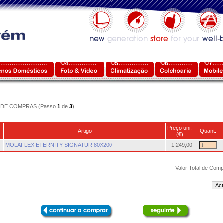
DE COMPRAS (Passo
1
de
3
)
Preço uni.
Artigo
Quant.
(€)
r
MOLAFLEX ETERNITY SIGNATUR 80X200
1.249,00
Valor Total de Comp
Act