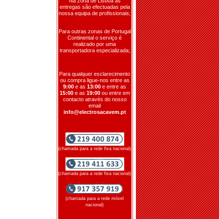
Na zona de Lisboa as
entregas são efectuadas pela
nossa equipa de profissionais;
Para outras zonas de Portugal
Continental o serviço é
realizado por uma
transportadora especializada;
Para qualquer esclarecimento
ou compra ligue-nos entre as
9:00
e as
13:00
e entre as
15:00
e as
19:00
ou entre em
contacto através do nosso
email
info@electrosacavem.pt
(chamada para a rede fixa nacional)
(chamada para a rede fixa nacional)
(chamada para a rede móvel
nacional)