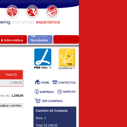
Total (€)
1.249,00
ras (€):
1.249,00
ualizar carrinho
Carrinho de Compras
Itens: 1
Total: €1.249,00