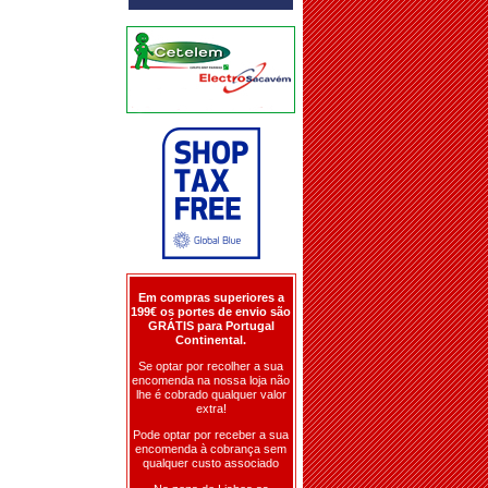
Em compras superiores a
199€ os portes de envio são
GRÁTIS para Portugal
Continental.
Se optar por recolher a sua
encomenda na nossa loja não
lhe é cobrado qualquer valor
extra!
Pode optar por receber a sua
encomenda à cobrança sem
qualquer custo associado