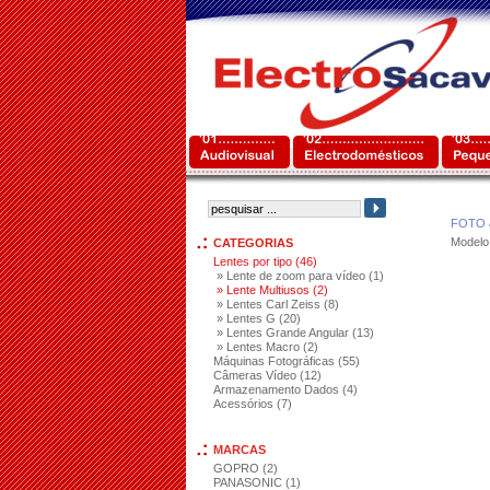
FOTO 
Modelo
CATEGORIAS
Lentes por tipo (46)
» Lente de zoom para vídeo (1)
» Lente Multiusos (2)
» Lentes Carl Zeiss (8)
» Lentes G (20)
» Lentes Grande Angular (13)
» Lentes Macro (2)
Máquinas Fotográficas (55)
Câmeras Vídeo (12)
Armazenamento Dados (4)
Acessórios (7)
MARCAS
GOPRO (2)
PANASONIC (1)