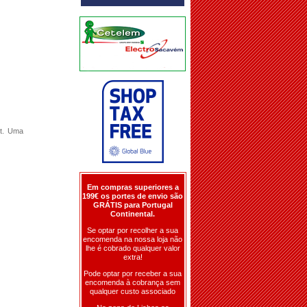
ot.
Uma
Em compras superiores a
199€ os portes de envio são
GRÁTIS para Portugal
Continental.
Se optar por recolher a sua
encomenda na nossa loja não
lhe é cobrado qualquer valor
extra!
Pode optar por receber a sua
encomenda à cobrança sem
qualquer custo associado