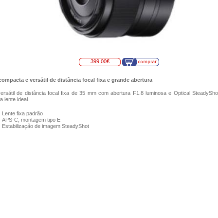
399,00€
ompacta e versátil de distância focal fixa e grande abertura
ersátil de distância focal fixa de 35 mm com abertura F1.8 luminosa e Optical SteadySh
 lente ideal.
Lente fixa padrão
APS-C, montagem tipo E
Estabilização de imagem SteadyShot