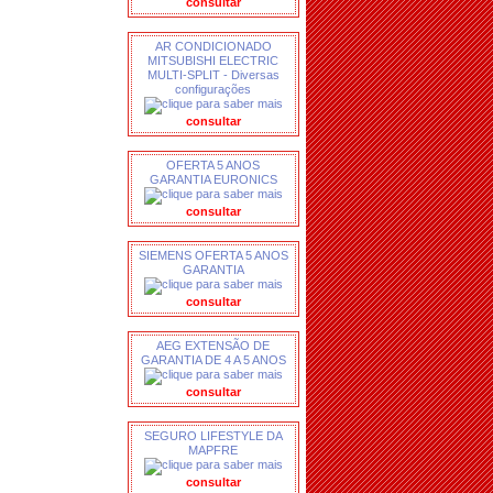
consultar
AR CONDICIONADO
MITSUBISHI ELECTRIC
MULTI-SPLIT - Diversas
configurações
consultar
OFERTA 5 ANOS
GARANTIA EURONICS
consultar
SIEMENS OFERTA 5 ANOS
GARANTIA
consultar
AEG EXTENSÃO DE
GARANTIA DE 4 A 5 ANOS
consultar
SEGURO LIFESTYLE DA
MAPFRE
consultar