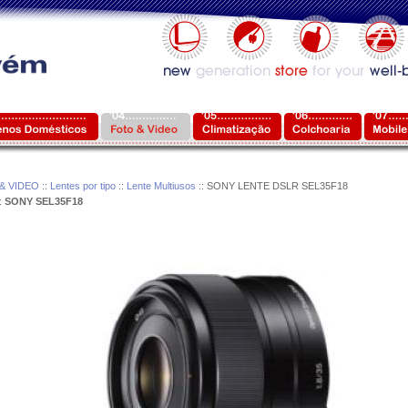
& VIDEO
::
Lentes por tipo
::
Lente Multiusos
:: SONY LENTE DSLR SEL35F18
:
SONY SEL35F18