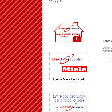
SONY (121)
Lente c
Lente v
segunda