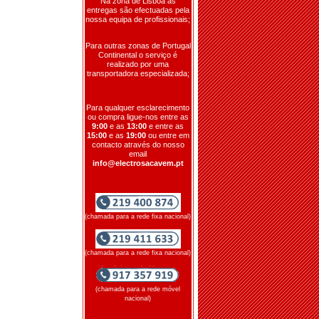
Na zona de Lisboa as
entregas são efectuadas pela
nossa equipa de profissionais;
Para outras zonas de Portugal
Continental o serviço é
realizado por uma
transportadora especializada;
Para qualquer esclarecimento
ou compra ligue-nos entre as
9:00
e as
13:00
e entre as
15:00
e as
19:00
ou entre em
contacto através do nosso
email
info@electrosacavem.pt
(chamada para a rede fixa nacional)
(chamada para a rede fixa nacional)
(chamada para a rede móvel
nacional)