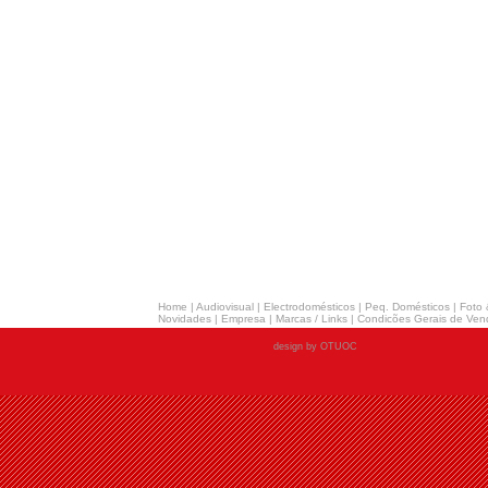
Home
|
Audiovisual
|
Electrodomésticos
|
Peq. Domésticos
|
Foto 
Novidades
|
Empresa
|
Marcas / Links
|
Condicões Gerais de Ven
design by OTUOC