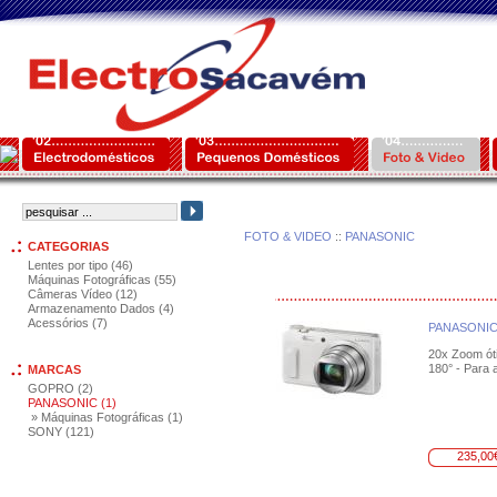
FOTO & VIDEO
::
PANASONIC
CATEGORIAS
Lentes por tipo (46)
Máquinas Fotográficas (55)
Câmeras Vídeo (12)
Armazenamento Dados (4)
Acessórios (7)
PANASONI
20x Zoom óti
180° - Para 
MARCAS
GOPRO (2)
PANASONIC (1)
» Máquinas Fotográficas (1)
SONY (121)
235,00