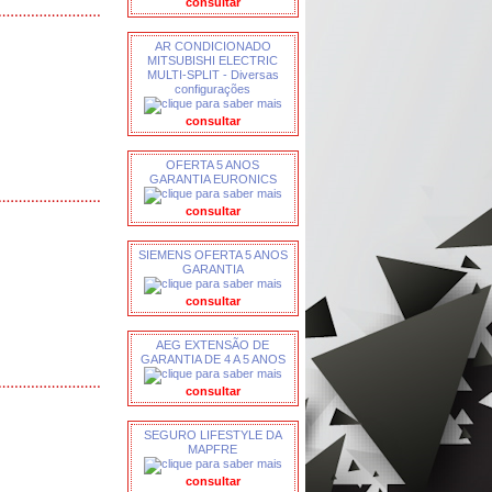
consultar
AR CONDICIONADO
MITSUBISHI ELECTRIC
MULTI-SPLIT - Diversas
configurações
consultar
OFERTA 5 ANOS
GARANTIA EURONICS
consultar
SIEMENS OFERTA 5 ANOS
GARANTIA
consultar
AEG EXTENSÃO DE
GARANTIA DE 4 A 5 ANOS
consultar
SEGURO LIFESTYLE DA
MAPFRE
consultar