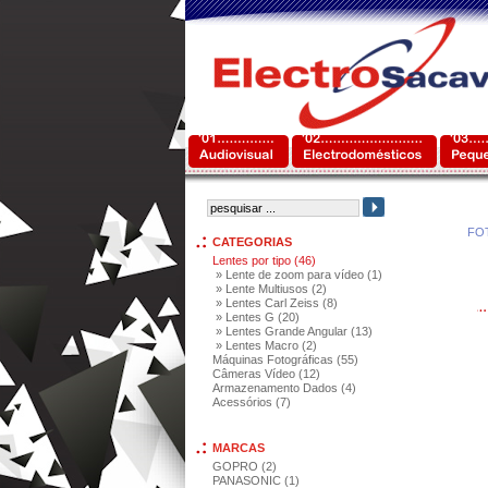
FO
CATEGORIAS
Lentes por tipo (46)
» Lente de zoom para vídeo (1)
» Lente Multiusos (2)
» Lentes Carl Zeiss (8)
» Lentes G (20)
» Lentes Grande Angular (13)
» Lentes Macro (2)
Máquinas Fotográficas (55)
Câmeras Vídeo (12)
Armazenamento Dados (4)
Acessórios (7)
MARCAS
GOPRO (2)
PANASONIC (1)