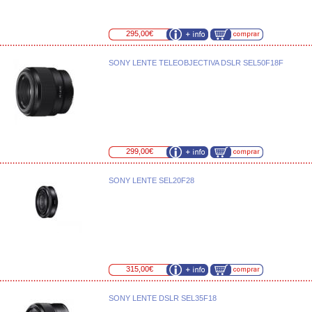
295,00€
SONY LENTE TELEOBJECTIVA DSLR SEL50F18F
299,00€
SONY LENTE SEL20F28
315,00€
SONY LENTE DSLR SEL35F18