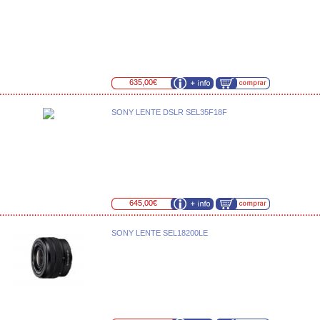
635,00€
SONY LENTE DSLR SEL35F18F
645,00€
SONY LENTE SEL18200LE