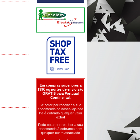
Em compras superiores a
199€ os portes de envio são
GRÁTIS para Portugal
Continental.
Se optar por recolher a sua
encomenda na nossa loja não
lhe é cobrado qualquer valor
extra!
Pode optar por receber a sua
encomenda à cobrança sem
qualquer custo associado