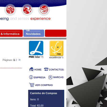
»
Páginas:
1
2
Carrinho de Compras
Itens: 0
Total: €0,00