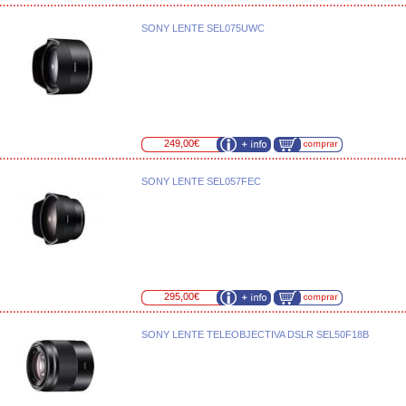
SONY LENTE SEL075UWC
249,00€
SONY LENTE SEL057FEC
295,00€
SONY LENTE TELEOBJECTIVA DSLR SEL50F18B