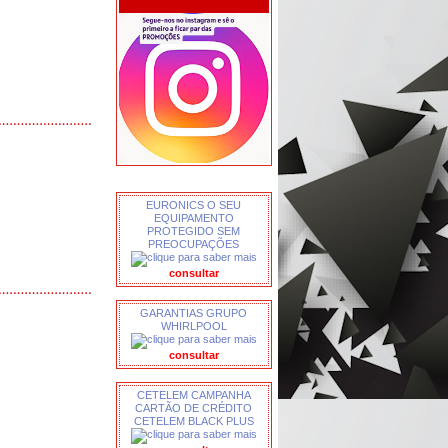
EURONICS O SEU
EQUIPAMENTO
PROTEGIDO SEM
PREOCUPAÇÕES
consultar
GARANTIAS GRUPO
WHIRLPOOL
consultar
CETELEM CAMPANHA
CARTÃO DE CRÉDITO
CETELEM BLACK PLUS