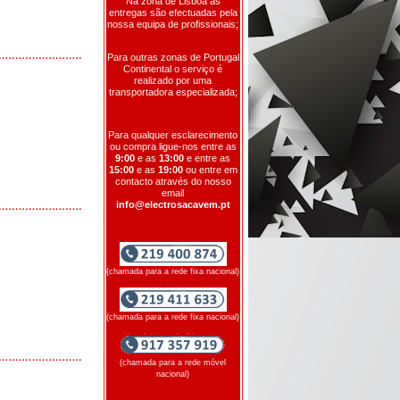
Na zona de Lisboa as
entregas são efectuadas pela
nossa equipa de profissionais;
Para outras zonas de Portugal
Continental o serviço é
realizado por uma
transportadora especializada;
Para qualquer esclarecimento
ou compra ligue-nos entre as
9:00
e as
13:00
e entre as
15:00
e as
19:00
ou entre em
contacto através do nosso
email
info@electrosacavem.pt
(chamada para a rede fixa nacional)
(chamada para a rede fixa nacional)
(chamada para a rede móvel
nacional)