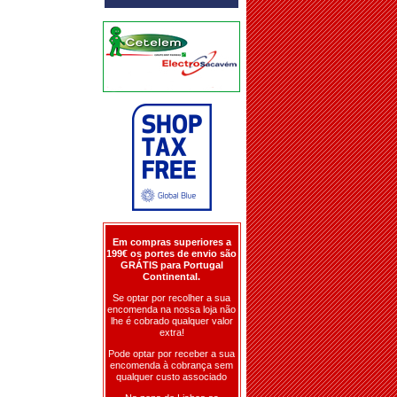
Em compras superiores a
199€ os portes de envio são
GRÁTIS para Portugal
Continental.
Se optar por recolher a sua
encomenda na nossa loja não
lhe é cobrado qualquer valor
extra!
Pode optar por receber a sua
encomenda à cobrança sem
qualquer custo associado