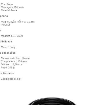
Cor: Preto
Montagem: Baioneta
Material: Metal
penho
Magnificação máxima: 0,225x
Parasol
o
Modelo: ILCE-3500
ibilidade
Marca: Sony
e dimensões
Tamanho do filtro: 49 mm
Comprimento: 108 mm
Diâmetro: 6,38 cm
Peso: 345 g
es técnicos
Zoom óptico: 3,8x