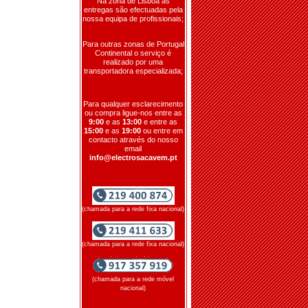
Na zona de Lisboa as
entregas são efectuadas pela
nossa equipa de profissionais;
Para outras zonas de Portugal
Continental o serviço é
realizado por uma
transportadora especializada;
Para qualquer esclarecimento
ou compra ligue-nos entre as
9:00
e as
13:00
e entre as
15:00
e as
19:00
ou entre em
contacto através do nosso
email
info@electrosacavem.pt
(chamada para a rede fixa nacional)
(chamada para a rede fixa nacional)
(chamada para a rede móvel
nacional)