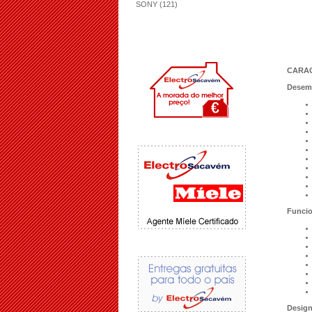
SONY (121)
CARAC
Desem
Funcio
Desig