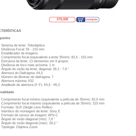
379,00€
TERÍSTICAS
penho
Sistema de lente: Teleobjetiva
Distância Focal: 55 - 210 mm
Estabilizador de imagens
Comprimento focal (equivalente a lente 35mm): 82,5 - 315 mm
Estrutura da lente: 13 elementos em 9 grupos
Distância de foco mais próxima: 1 m
Ângulo de visão da lente, diagonal: 28.2 - 7.8 °
Abertura do Diafragma: f/4,5
Número de lâminas de diafragma: 7
Abertura máxima: f/32
Amplitude de abertura (F-F): f/4,5 - f/6,3
nalidade
Comprimento focal mínimo (equivalente a película de 35mm): 82,5 mm
Comprimento focal máximo (equivalente a película de 35mm): 315 mm
Formato: SLR (Single Lens Reflex)
Interface de montagem de lente: Sony E
Formato de sensor de imagem: APS-C
Ângulo de visão diagonal (mín): 7,8 °
Ângulo de visão diagonal (máx): 28,2 °
Tipologia: Objetiva Zoom
n