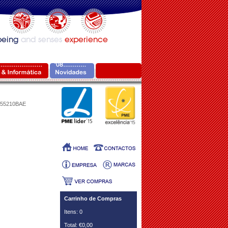
L55210BAE
Carrinho de Compras
Itens: 0
Total: €0,00