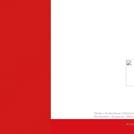
Home
|
Audiovisual
|
Electro
Novidades
|
Empresa
|
Marca
desig