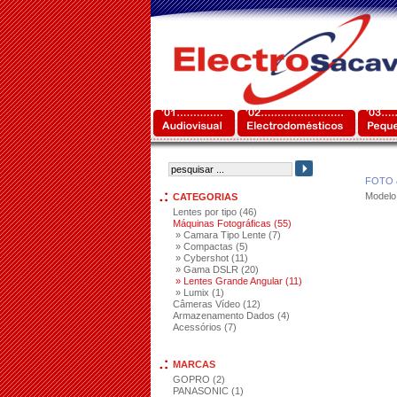
FOTO 
Modelo
CATEGORIAS
Lentes por tipo (46)
Máquinas Fotográficas (55)
» Camara Tipo Lente (7)
» Compactas (5)
» Cybershot (11)
» Gama DSLR (20)
» Lentes Grande Angular (11)
» Lumix (1)
Câmeras Vídeo (12)
Armazenamento Dados (4)
Acessórios (7)
MARCAS
GOPRO (2)
PANASONIC (1)