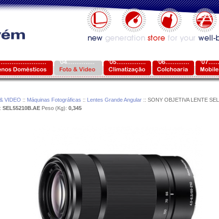
& VIDEO
::
Máquinas Fotográficas
::
Lentes Grande Angular
:: SONY OBJETIVA LENTE SE
:
SEL55210B.AE
Peso (Kg):
0,345