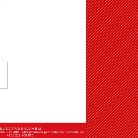
E L E C T R O S A C A V É M
+351 219 400 874/5 (chamada para rede fixa nacional) Fax
+351 219 400 876