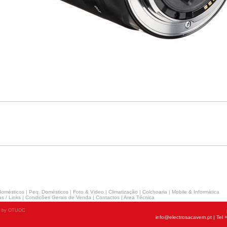
domésticos
|
Peq. Domésticos
|
Foto & Video
|
Climatização
|
Colchoaria
|
Mobile & Informática
s / Links
|
Condicões Gerais de Venda
|
Contactos
|
Area Técnica
n by OTUOC
info@electrosacavem.pt
| Tel 