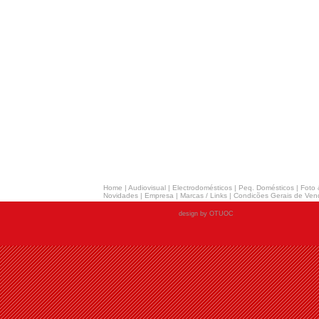
Home
|
Audiovisual
|
Electrodomésticos
|
Peq. Domésticos
|
Foto 
Novidades
|
Empresa
|
Marcas / Links
|
Condicões Gerais de Ven
design by OTUOC