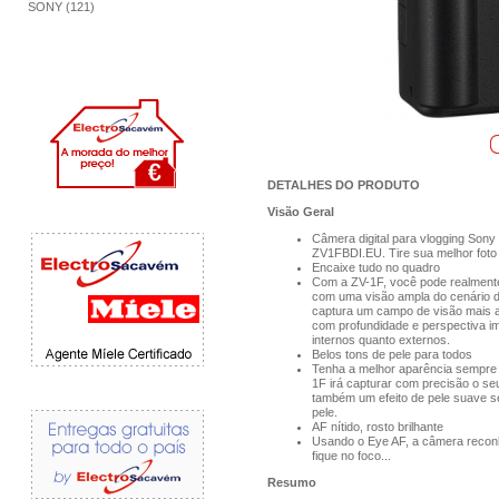
SONY (121)
DETALHES DO PRODUTO
Visão Geral
Câmera digital para vlogging Sony
ZV1FBDI.EU. Tire sua melhor foto
Encaixe tudo no quadro
Com a ZV-1F, você pode realmente 
com uma visão ampla do cenário d
captura um campo de visão mais 
com profundidade e perspectiva i
internos quanto externos.
Belos tons de pele para todos
Tenha a melhor aparência sempre 
1F irá capturar com precisão o se
também um efeito de pele suave se
pele.
AF nítido, rosto brilhante
Usando o Eye AF, a câmera recon
fique no foco...
Resumo