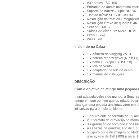
ISO nativo: ISO 100
Entradas de áudio: microfone inte
Suporte de bateria / Tipo: NP-BX1
Tipo de mídia: SD/SDHC/SDXC
Resolução da foto: 20,1 megapixel
Resolução e taxa de quadros: 4K
Sensor: CMOS
Saídas de vídeo: 1x Micro-HDMI
Peso: 0-2kg
Wi-Fi: Sim
Incluíndo na Caixa
1 x câmera de vlogging ZV-1F
1 x bateria recarregável (NP-BX1)
1 x cabo USB tipo C (USB2.0)
1 x tela de vento
1 x adaptador de tela de vento
1 x manual de instruções
DESCRIÇÃO
Com o objetivo de atingir uma pegada 
Inspirada pela beleza do mundo, a Sony es
tempo em que permite que os criadores pr
alcançar uma pegada ambiental zero em t
iniciativas para o meio ambiente.
1 equivalente ao formato de 35 m
2 O formato de gravação no mod
3 A gravação de som não é possív
4 As taxas de quadros são de 1 a 
5 Ligeiro corte de imagem no Modo
gravação é de 120 (100) p para fi