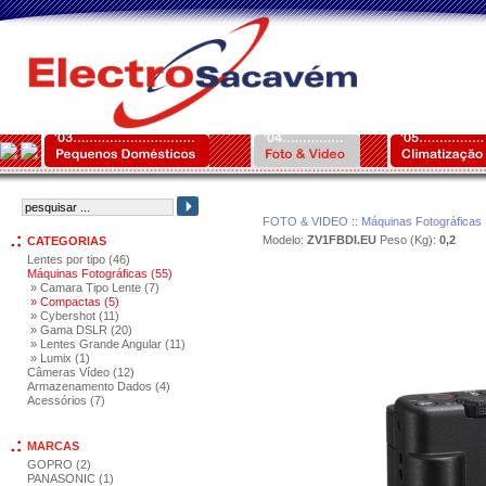
FOTO & VIDEO
::
Máquinas Fotográficas
Modelo:
ZV1FBDI.EU
Peso (Kg):
0,2
CATEGORIAS
Lentes por tipo (46)
Máquinas Fotográficas (55)
» Camara Tipo Lente (7)
» Compactas (5)
» Cybershot (11)
» Gama DSLR (20)
» Lentes Grande Angular (11)
» Lumix (1)
Câmeras Vídeo (12)
Armazenamento Dados (4)
Acessórios (7)
MARCAS
GOPRO (2)
PANASONIC (1)