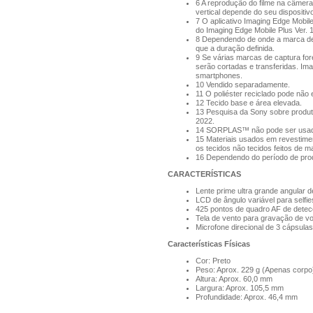
6 A reprodução do filme na câmera 
vertical depende do seu dispositiv
7 O aplicativo Imaging Edge Mobil
do Imaging Edge Mobile Plus Ver. 1
8 Dependendo de onde a marca de 
que a duração definida.
9 Se várias marcas de captura for
serão cortadas e transferidas. Im
smartphones.
10 Vendido separadamente.
11 O poliéster reciclado pode não
12 Tecido base e área elevada.
13 Pesquisa da Sony sobre produt
2022.
14 SORPLAS™ não pode ser usado
15 Materiais usados ​​em revesti
os tecidos não tecidos feitos de m
16 Dependendo do período de prod
CARACTERÍSTICAS
Lente prime ultra grande angular d
LCD de ângulo variável para selfie
425 pontos de quadro AF de detec
Tela de vento para gravação de voz
Microfone direcional de 3 cápsulas
Características Físicas
Cor: Preto
Peso: Aprox. 229 g (Apenas corpo
Altura: Aprox. 60,0 mm
Largura: Aprox. 105,5 mm
Profundidade: Aprox. 46,4 mm