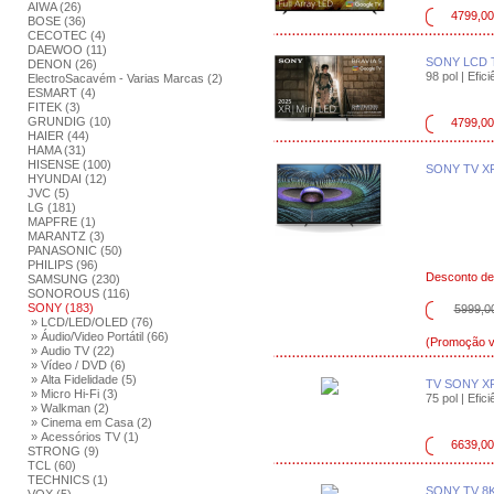
AIWA (26)
4799,00
BOSE (36)
CECOTEC (4)
DAEWOO (11)
SONY LCD T
DENON (26)
98 pol | Efici
ElectroSacavém - Varias Marcas (2)
ESMART (4)
FITEK (3)
GRUNDIG (10)
4799,00
HAIER (44)
HAMA (31)
HISENSE (100)
SONY TV X
HYUNDAI (12)
JVC (5)
LG (181)
MAPFRE (1)
MARANTZ (3)
PANASONIC (50)
PHILIPS (96)
Desconto d
SAMSUNG (230)
SONOROUS (116)
SONY (183)
5999,0
» LCD/LED/OLED (76)
» Áudio/Video Portátil (66)
(Promoção vá
» Audio TV (22)
» Vídeo / DVD (6)
» Alta Fidelidade (5)
TV SONY XR
» Micro Hi-Fi (3)
75 pol | Efic
» Walkman (2)
» Cinema em Casa (2)
» Acessórios TV (1)
6639,00
STRONG (9)
TCL (60)
TECHNICS (1)
SONY TV 8K