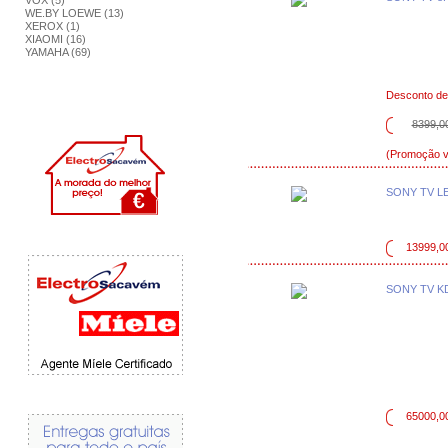
VOX (5)
WE.BY LOEWE (13)
XEROX (1)
XIAOMI (16)
YAMAHA (69)
Desconto d
8399,0
(Promoção vá
SONY TV L
13999,0
SONY TV K
65000,0