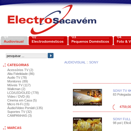
AUDIOVISUAL
::
SONY
CATEGORIAS
Acessórios TV (2)
Alta Fidelidade (86)
Audio TV (78)
Monitores (89)
Móveis TV (117)
Walkman (2)
SONY TV 4
LCD/LED/OLED (778)
83 Polegadas 
Vídeo / DVD (6)
Cinema em Casa (5)
Micro Hi-Fi (15)
4759,00
Áudio/Video Portátil (135)
Suportes TV (32)
CAMPANHAS (3)
SONY FULL
98 pol | Efici
MARCAS