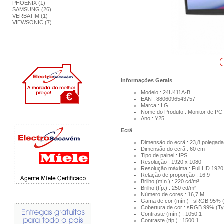
PHOENIX (1)
SAMSUNG (26)
VERBATIM (1)
VIEWSONIC (7)
Informações Gerais
Modelo : 24U411A-B
EAN :
8806096543757
Marca : LG
Nome do Produto : Monitor de PC
Ano : Y25
Ecrã
Dimensão do ecrã : 23,8 polegad
Dimensão do ecrã : 60 cm
Tipo de painel : IPS
Resolução : 1920 x 1080
Resolução máxima : Full HD 1920
Relação de proporção : 16:9
Brilho (mín.) : 220 cd/m²
Brilho (típ.) : 250 cd/m²
Número de cores : 16,7 M
Gama de cor (mín.) : sRGB 95% 
Cobertura de cor : sRGB 99% (Ty
Contraste (mín.) : 1050:1
Contraste (típ.) : 1500:1