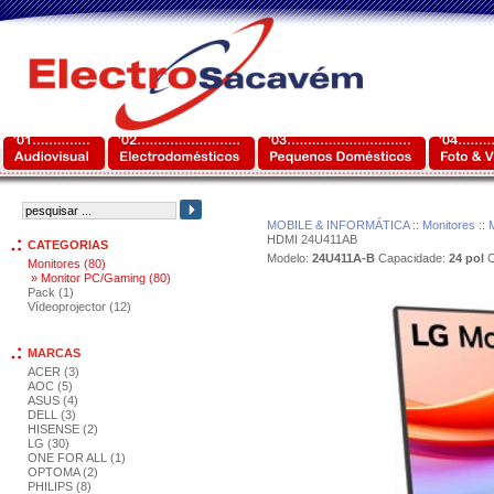
MOBILE & INFORMÁTICA
::
Monitores
::
HDMI 24U411AB
CATEGORIAS
Modelo:
24U411A-B
Capacidade:
24 pol
C
Monitores (80)
» Monitor PC/Gaming (80)
Pack (1)
Vídeoprojector (12)
MARCAS
ACER (3)
AOC (5)
ASUS (4)
DELL (3)
HISENSE (2)
LG (30)
ONE FOR ALL (1)
OPTOMA (2)
PHILIPS (8)