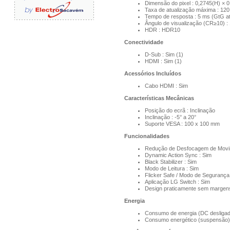
Dimensão do pixel : 0,2745(H) × 
Taxa de atualização máxima : 120
Tempo de resposta : 5 ms (GtG at
Ângulo de visualização (CR≥10) : 
HDR : HDR10
Conectividade
D-Sub : Sim (1)
HDMI : Sim (1)
Acessórios Incluídos
Cabo HDMI : Sim
Características Mecânicas
Posição do ecrã : Inclinação
Inclinação : -5° a 20°
Suporte VESA : 100 x 100 mm
Funcionalidades
Redução de Desfocagem de Movi
Dynamic Action Sync : Sim
Black Stabilizer : Sim
Modo de Leitura : Sim
Flicker Safe / Modo de Segurança 
Aplicação LG Switch : Sim
Design praticamente sem margens
Energia
Consumo de energia (DC desligad
Consumo energético (suspensão)