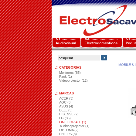
MOBILE & 
CATEGORIAS
Monitores (86)
Pack (1)
Vídeoprojector (12)
MARCAS
ACER (3)
AOC (5)
ASUS (4)
DELL (3)
HISENSE (2)
LG (35)
ONE FOR ALL (1)
» Vídeoprojector (1)
OPTOMA (2)
PHILIPS (8)