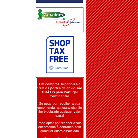
Em compras superiores a
199€ os portes de envio são
GRÁTIS para Portugal
Continental.
Se optar por recolher a sua
encomenda na nossa loja não
lhe é cobrado qualquer valor
extra!
Pode optar por receber a sua
encomenda à cobrança sem
qualquer custo associado