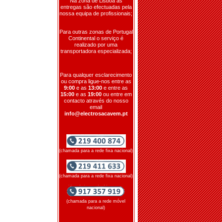
Na zona de Lisboa as
entregas são efectuadas pela
nossa equipa de profissionais;
Para outras zonas de Portugal
Continental o serviço é
realizado por uma
transportadora especializada;
Para qualquer esclarecimento
ou compra ligue-nos entre as
9:00
e as
13:00
e entre as
15:00
e as
19:00
ou entre em
contacto através do nosso
email
info@electrosacavem.pt
(chamada para a rede fixa nacional)
(chamada para a rede fixa nacional)
(chamada para a rede móvel
nacional)