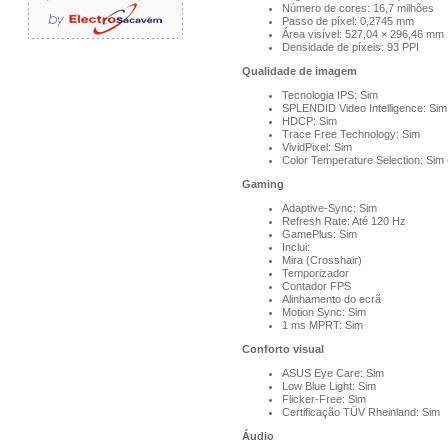
Número de cores: 16,7 milhões
Passo de píxel: 0,2745 mm
Área visível: 527,04 × 296,46 mm
Densidade de píxeis: 93 PPI
Qualidade de imagem
Tecnologia IPS: Sim
SPLENDID Video Intelligence: Sim
HDCP: Sim
Trace Free Technology: Sim
VividPixel: Sim
Color Temperature Selection: Sim
Gaming
Adaptive-Sync: Sim
Refresh Rate: Até 120 Hz
GamePlus: Sim
Inclui:
Mira (Crosshair)
Temporizador
Contador FPS
Alinhamento do ecrã
Motion Sync: Sim
1 ms MPRT: Sim
Conforto visual
ASUS Eye Care: Sim
Low Blue Light: Sim
Flicker-Free: Sim
Certificação TÜV Rheinland: Sim
Áudio