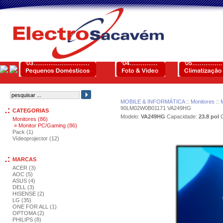
MOBILE & INFORMÁTICA
::
Monitores
::
90LM02W0B01171 VA249HG
CATEGORIAS
Modelo:
VA249HG
Capacidade:
23.8 pol
C
Monitores (86)
» Monitor PC/Gaming (86)
Pack (1)
Vídeoprojector (12)
MARCAS
ACER (3)
AOC (5)
ASUS (4)
DELL (3)
HISENSE (2)
LG (35)
ONE FOR ALL (1)
OPTOMA (2)
PHILIPS (8)