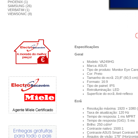
PHOENIX (1)
SAMSUNG (26)
VERBATIM (1)
VIEWSONIC (8)
Especificações
Geral
Modelo: VA249HG
Marca: ASUS
Tipo de produto: Monitor Eye Car
Cor: Preto
Tamanho do ecrã: 23,8" (60,5 cm)
Formato: 16:9
Tipo de painel: IPS
Retroiluminação: LED
Superfície do ecrã: Anti-reflexo
Ecrã
Resolução máxima: 1920 × 1080 (
Taxa de atualização: 120 Hz
Tempo de resposta: 1 ms MPRT
Tempo de resposta (GtG): 5 ms
Brilho: 250 cd/m²
Contraste nativo: 1500:1
Contraste ASUS Smart Contrast R
Ângulos de visão: 178° (Horizontal)