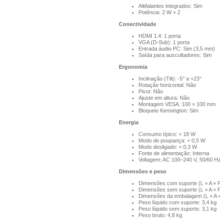
Altifalantes integrados: Sim
Potência: 2 W × 2
Conectividade
HDMI 1.4: 1 porta
VGA (D-Sub): 1 porta
Entrada áudio PC: Sim (3,5 mm)
Saída para auscultadores: Sim
Ergonomia
Inclinação (Tilt): -5° a +23°
Rotação horizontal: Não
Pivot: Não
Ajuste em altura: Não
Montagem VESA: 100 × 100 mm
Bloqueio Kensington: Sim
Energia
Consumo típico: < 18 W
Modo de poupança: < 0,5 W
Modo desligado: < 0,3 W
Fonte de alimentação: Interna
Voltagem: AC 100–240 V, 50/60 H
Dimensões e peso
Dimensões com suporte (L × A × P
Dimensões sem suporte (L × A × P
Dimensões da embalagem (L × A ×
Peso líquido com suporte: 3,4 kg
Peso líquido sem suporte: 3,1 kg
Peso bruto: 4,8 kg