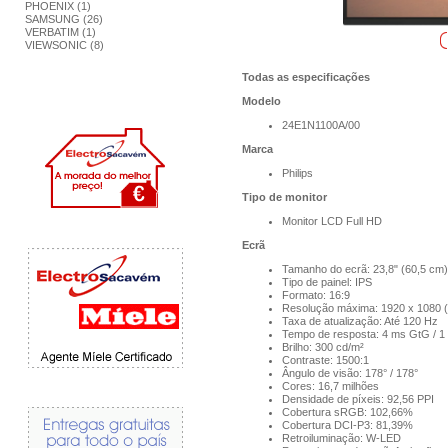
PHOENIX (1)
SAMSUNG (26)
VERBATIM (1)
VIEWSONIC (8)
Todas as especificações
Modelo
24E1N1100A/00
Marca
Philips
Tipo de monitor
Monitor LCD Full HD
Ecrã
Tamanho do ecrã: 23,8" (60,5 cm)
Tipo de painel: IPS
Formato: 16:9
Resolução máxima: 1920 x 1080 (
Taxa de atualização: Até 120 Hz
Tempo de resposta: 4 ms GtG / 
Brilho: 300 cd/m²
Contraste: 1500:1
Ângulo de visão: 178° / 178°
Cores: 16,7 milhões
Densidade de píxeis: 92,56 PPI
Cobertura sRGB: 102,66%
Cobertura DCI-P3: 81,39%
Retroiluminação: W-LED