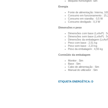
Bloqueio Kensington: Sim
Energia
Fonte de alimentação: Interna, 10
Consumo em funcionamento : 15,
Consumo em standby : 0,5 W
Consumo desligado : 0,3 W
Dimensões e peso
Dimensões com base (LxAxP) : 5
Dimensões sem base (LxAxP) : 5
Dimensões da embalagem (LxAxP)
Peso com base : 2,51 kg
Peso sem base : 2,23 kg
Peso da embalagem : 4,55 kg
Conteúdo da embalagem
Monitor : Sim
Base : Sim
Cabo de alimentação : Sim
Manual do utilizador : Sim
ETIQUETA ENERGÉTICA: D