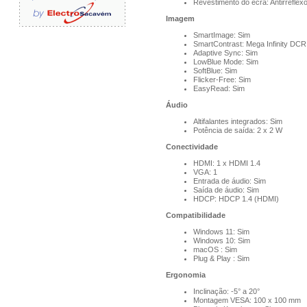
Revestimento do ecrã: Antirrefle
Imagem
SmartImage: Sim
SmartContrast: Mega Infinity DCR
Adaptive Sync: Sim
LowBlue Mode: Sim
SoftBlue: Sim
Flicker-Free: Sim
EasyRead: Sim
Áudio
Altifalantes integrados: Sim
Potência de saída: 2 x 2 W
Conectividade
HDMI: 1 x HDMI 1.4
VGA: 1
Entrada de áudio: Sim
Saída de áudio: Sim
HDCP: HDCP 1.4 (HDMI)
Compatibilidade
Windows 11: Sim
Windows 10: Sim
macOS : Sim
Plug & Play : Sim
Ergonomia
Inclinação: -5° a 20°
Montagem VESA: 100 x 100 mm