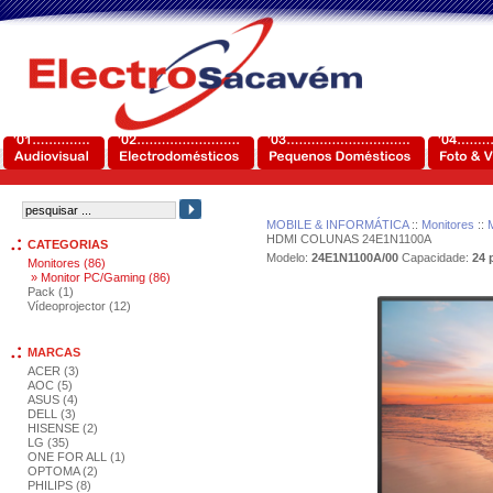
MOBILE & INFORMÁTICA
::
Monitores
::
HDMI COLUNAS 24E1N1100A
CATEGORIAS
Modelo:
24E1N1100A/00
Capacidade:
24 
Monitores (86)
» Monitor PC/Gaming (86)
Pack (1)
Vídeoprojector (12)
MARCAS
ACER (3)
AOC (5)
ASUS (4)
DELL (3)
HISENSE (2)
LG (35)
ONE FOR ALL (1)
OPTOMA (2)
PHILIPS (8)