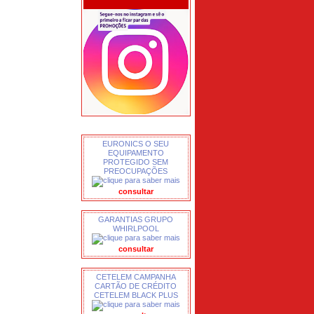
EURONICS O SEU
EQUIPAMENTO
PROTEGIDO SEM
PREOCUPAÇÕES
consultar
GARANTIAS GRUPO
WHIRLPOOL
consultar
CETELEM CAMPANHA
CARTÃO DE CRÉDITO
CETELEM BLACK PLUS