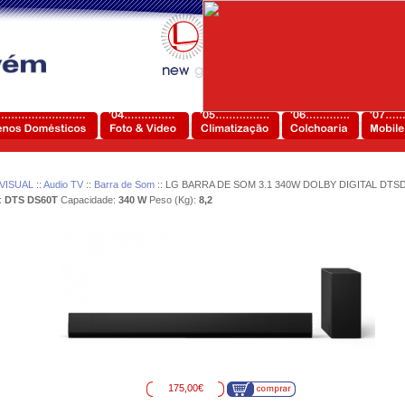
VISUAL
::
Audio TV
::
Barra de Som
:: LG BARRA DE SOM 3.1 340W DOLBY DIGITAL DTS
:
DTS DS60T
Capacidade:
340 W
Peso (Kg):
8,2
175,00€