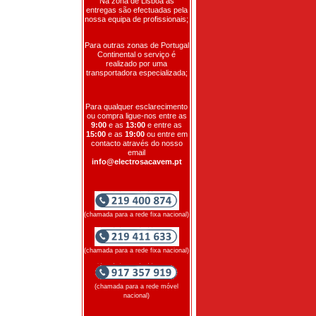
Na zona de Lisboa as
entregas são efectuadas pela
nossa equipa de profissionais;
Para outras zonas de Portugal
Continental o serviço é
realizado por uma
transportadora especializada;
Para qualquer esclarecimento
ou compra ligue-nos entre as
9:00
e as
13:00
e entre as
15:00
e as
19:00
ou entre em
contacto através do nosso
email
info@electrosacavem.pt
(chamada para a rede fixa nacional)
(chamada para a rede fixa nacional)
(chamada para a rede móvel
nacional)