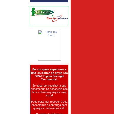
Em compras superiores a
199€ os portes de envio são
GRÁTIS para Portugal
Continental.
Se optar por recolher a sua
encomenda na nossa loja não
lhe é cobrado qualquer valor
extra!
Pode optar por receber a sua
encomenda à cobrança sem
qualquer custo associado