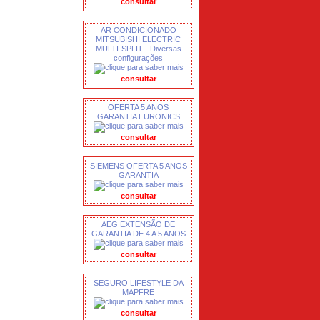
consultar
AR CONDICIONADO
MITSUBISHI ELECTRIC
MULTI-SPLIT - Diversas
configurações
consultar
OFERTA 5 ANOS
GARANTIA EURONICS
consultar
SIEMENS OFERTA 5 ANOS
GARANTIA
consultar
AEG EXTENSÃO DE
GARANTIA DE 4 A 5 ANOS
consultar
SEGURO LIFESTYLE DA
MAPFRE
consultar