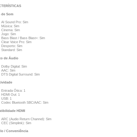
TERÍSTICAS
s de Som
AI Sound Pro: Sim
Música: Sim
Cinema: Sim
Jogo: Sim
Bass Blast / Bass Blast+: Sim
Clear Voice Pro: Sim
Desporto: Sim
Standard: Sim
o de Áudio
Dolby Digital: Sim
AAC: Sim
DTS Digital Surround: Sim
ividade
Entrada Ótica: 1
HDMI Out: 1
USB: 1
Codec Bluetooth SBC/AAC: Sim
ibilidade HDMI
ARC (Audio Return Channel): Sim
CEC (Simplink): Sim
lo / Conveniência