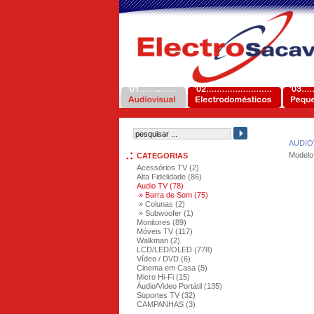
AUDIO
Modelo
CATEGORIAS
Acessórios TV (2)
Alta Fidelidade (86)
Audio TV (78)
» Barra de Som (75)
» Colunas (2)
» Subwoofer (1)
Monitores (89)
Móveis TV (117)
Walkman (2)
LCD/LED/OLED (778)
Vídeo / DVD (6)
Cinema em Casa (5)
Micro Hi-Fi (15)
Áudio/Video Portátil (135)
Suportes TV (32)
CAMPANHAS (3)