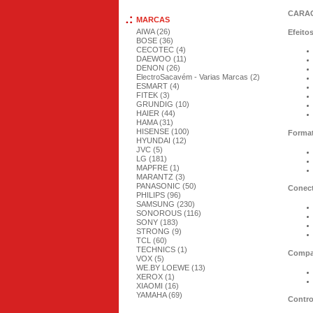
CARAC
MARCAS
AIWA (26)
Efeito
BOSE (36)
CECOTEC (4)
DAEWOO (11)
DENON (26)
ElectroSacavém - Varias Marcas (2)
ESMART (4)
FITEK (3)
GRUNDIG (10)
HAIER (44)
HAMA (31)
HISENSE (100)
Format
HYUNDAI (12)
JVC (5)
LG (181)
MAPFRE (1)
MARANTZ (3)
PANASONIC (50)
Conect
PHILIPS (96)
SAMSUNG (230)
SONOROUS (116)
SONY (183)
STRONG (9)
TCL (60)
TECHNICS (1)
Compat
VOX (5)
WE.BY LOEWE (13)
XEROX (1)
XIAOMI (16)
YAMAHA (69)
Contro