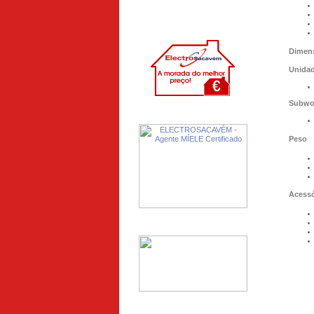
Dimens
Unidade
Subwo
Peso
Acessó