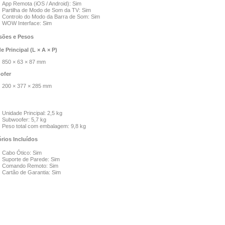
App Remota (iOS / Android): Sim
Partilha de Modo de Som da TV: Sim
Controlo do Modo da Barra de Som: Sim
WOW Interface: Sim
ões e Pesos
 Principal (L × A × P)
850 × 63 × 87 mm
ofer
200 × 377 × 285 mm
Unidade Principal: 2,5 kg
Subwoofer: 5,7 kg
Peso total com embalagem: 9,8 kg
rios Incluídos
Cabo Ótico: Sim
Suporte de Parede: Sim
Comando Remoto: Sim
Cartão de Garantia: Sim