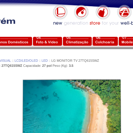
VISUAL
::
LCD/LED/OLED
::
LED
:: LG MONITOR TV 27TQ615SWZ
:
27TQ615SWZ
Capacidade:
27 pol
Peso (Kg):
3.5