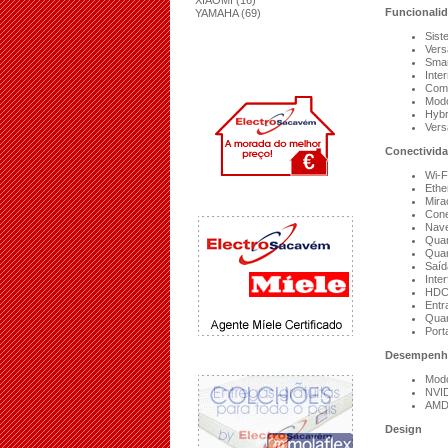
XIAOMI (16)
Funcionali
YAMAHA (69)
Sist
Vers
Smar
Inte
Comp
Modo
Hybr
Vers
Conectivid
Wi-F
Ethe
Mira
Cone
Nave
Quan
Quan
Saíd
Inte
HDC
Entr
Quan
Port
Desempenh
Modo
NVI
AMD
Design