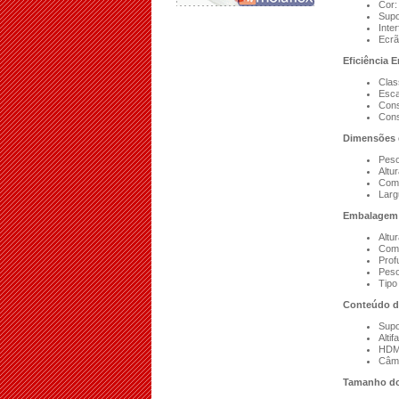
Cor:
Supo
Inte
Ecrã
Eficiência E
Clas
Esca
Cons
Cons
Dimensões 
Peso
Altu
Com
Larg
Embalagem
Altu
Com
Prof
Peso
Tipo
Conteúdo 
Supo
Alti
HDM
Câme
Tamanho do