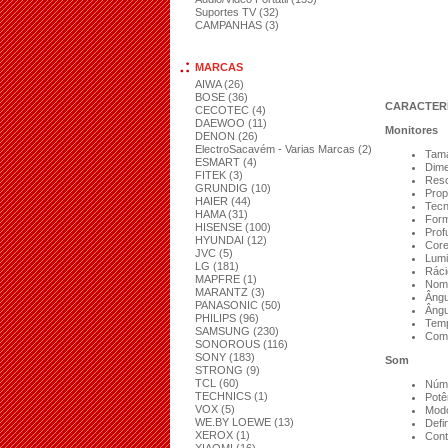
Suportes TV (32)
CAMPANHAS (3)
MARCAS
AIWA (26)
BOSE (36)
CARACTERÍ
CECOTEC (4)
DAEWOO (11)
Monitores
DENON (26)
ElectroSacavém - Varias Marcas (2)
Tama
ESMART (4)
Dime
FITEK (3)
Reso
GRUNDIG (10)
Prop
HAIER (44)
Tecn
HAMA (31)
Form
HISENSE (100)
Prof
HYUNDAI (12)
Core
JVC (5)
Lumi
LG (181)
Ráci
MAPFRE (1)
Nome
MARANTZ (3)
Ângu
PANASONIC (50)
Ângu
PHILIPS (96)
Temp
SAMSUNG (230)
Com 
SONOROUS (116)
SONY (183)
Som
STRONG (9)
TCL (60)
Núme
TECHNICS (1)
Potê
VOX (5)
Modo
WE.BY LOEWE (13)
Defi
XEROX (1)
Cont