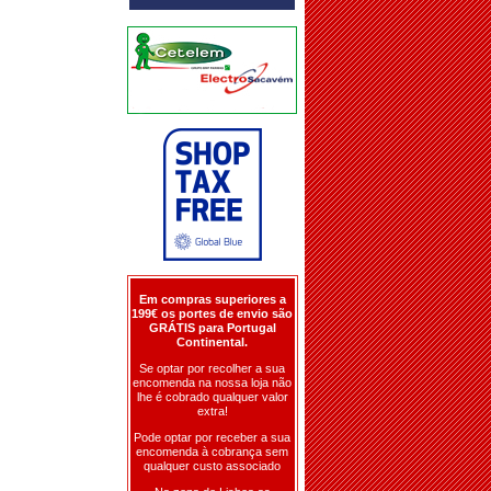
Em compras superiores a
199€ os portes de envio são
GRÁTIS para Portugal
Continental.
Se optar por recolher a sua
encomenda na nossa loja não
lhe é cobrado qualquer valor
extra!
Pode optar por receber a sua
encomenda à cobrança sem
qualquer custo associado