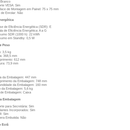
 Branco
rte VESA: Sim
rface de Montagem em Painel: 75 x 75 mm
 de Enrolar: Não
nergética
se de Eficiência Energética (SDR): E
la de Eficiência Energética: A a G
umo SDR (1000 h): 22 kWh
umo em Standby: 0,5 W
e Peso
: 3,5 kg
ra: 368,5 mm
primento: 612 mm
ura: 73,9 mm
ra da Embalagem: 447 mm
primento da Embalagem: 748 mm
undidade da Embalagem: 160 mm
 da Embalagem: 5,6 kg
 de Embalagem: Caixa
da Embalagem
rte para Secretária: Sim
falantes Incorporados: Sim
I: Sim
ra Embutida: Não
 Ecrã