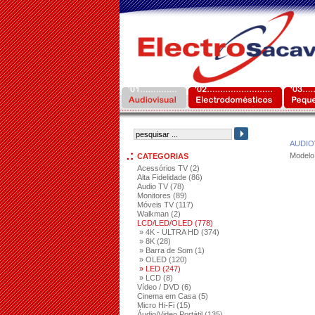
AUDIO
Modelo
CATEGORIAS
Acessórios TV (2)
Alta Fidelidade (86)
Audio TV (78)
Monitores (89)
Móveis TV (117)
Walkman (2)
LCD/LED/OLED (778)
» 4K - ULTRA HD (374)
» 8K (28)
» Barra de Som (1)
» OLED (120)
» LED (247)
» LCD (8)
Vídeo / DVD (6)
Cinema em Casa (5)
Micro Hi-Fi (15)
Áudio/Video Portátil (135)