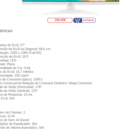
189,00€
STICAS
nho de Ecrã: 27''
nsão do Ecrã na Diagonal: 68,6 cm
lução: 1920 x 1080 (Full HD)
orção de Ecrã: 16:9
ologia: LED
ato: Plano
undidade de Cor: 8 bit
s do Ecrã: 16,7 milhões
nosidade: 250 cd/m²
o de Contraste (típico): 1000:1
 Comercial da Relação de Contraste Dinâmico: Mega Contraste
lo de Visão (Horizontal): 178°
lo de Visão (Vertical): 178°
o de Resposta: 14 ms
Ecrã: Sim
ro de Colunas: 2
ncia: 10 W
s de Som: AI Sound
nições do Equalizador: Sim
rolo de Volume Automático: Sim