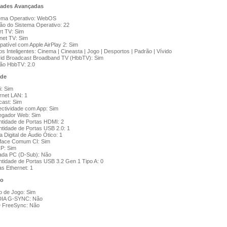
dades Avançadas
ema Operativo: WebOS
ão do Sistema Operativo: 22
t TV: Sim
rnet TV: Sim
atível com Apple AirPlay 2: Sim
s Inteligentes: Cinema | Cineasta | Jogo | Desportos | Padrão | Vívido
id Broadcast Broadband TV (HbbTV): Sim
ão HbbTV: 2.0
ade
i: Sim
rnet LAN: 1
cast: Sim
ctividade com App: Sim
gador Web: Sim
tidade de Portas HDMI: 2
tidade de Portas USB 2.0: 1
a Digital de Áudio Ótico: 1
rface Comum CI: Sim
P: Sim
ada PC (D-Sub): Não
tidade de Portas USB 3.2 Gen 1 Tipo A: 0
as Ethernet: 1
o
 de Jogo: Sim
DIA G-SYNC: Não
 FreeSync: Não