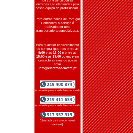
Na zona de Lisboa as
entregas são efectuadas pela
nossa equipa de profissionais;
Para outras zonas de Portugal
Continental o serviço é
realizado por uma
transportadora especializada;
Para qualquer esclarecimento
ou compra ligue-nos entre as
9:00
e as
13:00
e entre as
15:00
e as
19:00
ou entre em
contacto através do nosso
email
info@electrosacavem.pt
(chamada para a rede fixa nacional)
(chamada para a rede fixa nacional)
(chamada para a rede móvel
nacional)