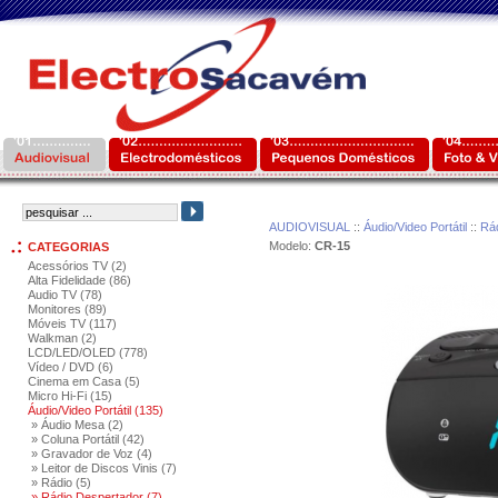
AUDIOVISUAL
::
Áudio/Video Portátil
::
Rád
Modelo:
CR-15
CATEGORIAS
Acessórios TV (2)
Alta Fidelidade (86)
Audio TV (78)
Monitores (89)
Móveis TV (117)
Walkman (2)
LCD/LED/OLED (778)
Vídeo / DVD (6)
Cinema em Casa (5)
Micro Hi-Fi (15)
Áudio/Video Portátil (135)
» Áudio Mesa (2)
» Coluna Portátil (42)
» Gravador de Voz (4)
» Leitor de Discos Vinis (7)
» Rádio (5)
» Rádio Despertador (7)