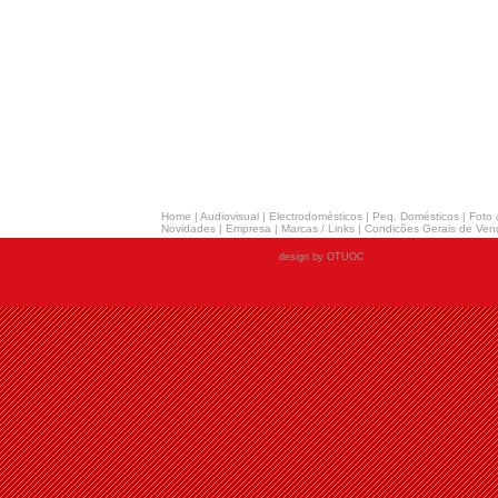
Home
|
Audiovisual
|
Electrodomésticos
|
Peq. Domésticos
|
Foto 
Novidades
|
Empresa
|
Marcas / Links
|
Condicões Gerais de Ven
design by OTUOC