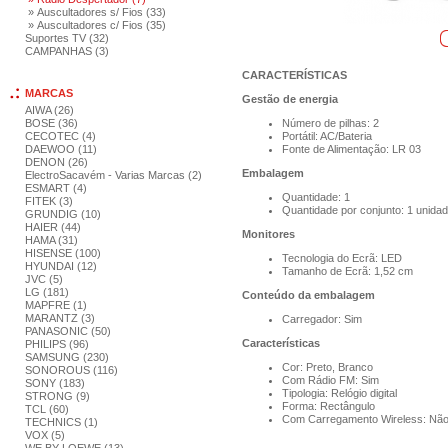
» Auscultadores s/ Fios (33)
» Auscultadores c/ Fios (35)
Suportes TV (32)
CAMPANHAS (3)
CARACTERÍSTICAS
MARCAS
Gestão de energia
AIWA (26)
BOSE (36)
Número de pilhas: 2
CECOTEC (4)
Portátil: AC/Bateria
DAEWOO (11)
Fonte de Alimentação: LR 03
DENON (26)
Embalagem
ElectroSacavém - Varias Marcas (2)
ESMART (4)
Quantidade: 1
FITEK (3)
Quantidade por conjunto: 1 unidad
GRUNDIG (10)
HAIER (44)
Monitores
HAMA (31)
HISENSE (100)
Tecnologia do Ecrã: LED
HYUNDAI (12)
Tamanho de Ecrã: 1,52 cm
JVC (5)
LG (181)
Conteúdo da embalagem
MAPFRE (1)
MARANTZ (3)
Carregador: Sim
PANASONIC (50)
Características
PHILIPS (96)
SAMSUNG (230)
Cor: Preto, Branco
SONOROUS (116)
Com Rádio FM: Sim
SONY (183)
Tipologia: Relógio digital
STRONG (9)
Forma: Rectângulo
TCL (60)
Com Carregamento Wireless: Nã
TECHNICS (1)
VOX (5)