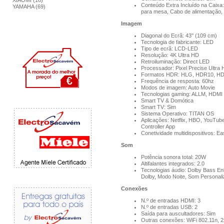
XIAOMI (16)
Conteúdo Extra Incluído na Caixa:
YAMAHA (69)
para mesa, Cabo de alimentação, M
Imagem
Diagonal do Ecrã: 43'' (109 cm)
Tecnologia de fabricante: LED
Tipo de ecrã: LCD-LED
Resolução: 4K Ultra HD
Retroiluminação: Direct LED
Processador: Pixel Precise Ultra
Formatos HDR: HLG, HDR10, H
Frequência de resposta: 60hz
Modos de imagem: Auto Movie
Tecnologias gaming: ALLM, HDM
Smart TV & Domótica
Smart TV: Sim
Sistema Operativo: TITAN OS
Aplicações: Netflix, HBO, YouTu
Controller App
Conetividade multidispositivos:
Som
Potência sonora total: 20W
Altifalantes integrados: 2.0
Tecnologias áudio: Dolby Bass En
Dolby, Modo Noite, Som Personal
Conexões
N.º de entradas HDMI: 3
N.º de entradas USB: 2
Saída para auscultadores: Sim
Outras conexões: WiFi 802.11n, 2