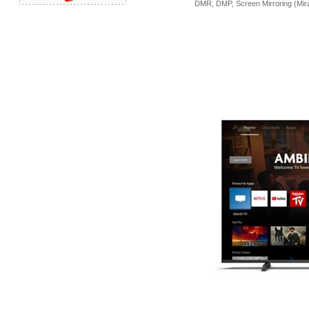
DMR, DMP, Screen Mirroring (Mir