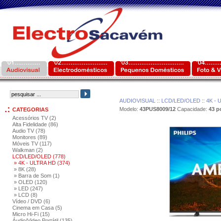
AUDIOVISUAL
::
LCD/LED/OLED
::
4K - 
Modelo:
43PUS8009/12
Capacidade:
43 p
CATEGORIAS
Acessórios TV (2)
Alta Fidelidade (86)
Audio TV (78)
Monitores (89)
Móveis TV (117)
Walkman (2)
LCD/LED/OLED (778)
» 4K - ULTRA HD (374)
» 8K (28)
» Barra de Som (1)
» OLED (120)
» LED (247)
» LCD (8)
Vídeo / DVD (6)
Cinema em Casa (5)
Micro Hi-Fi (15)
Áudio/Video Portátil (135)