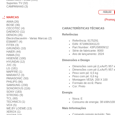
Suportes TV (32)
CAMPANHAS (3)
409,00
MARCAS
(Promoç
AIWA (26)
BOSE (36)
CECOTEC (4)
CARACTERÍSTICAS TÉCNICAS
DAEWOO (11)
Referências
DENON (26)
ElectroSacavém - Varias Marcas (2)
Referência: 8175291
ESMART (4)
EAN: 8718863041123
FITEK (3)
Part Number: 43PUS8009/12
GRUNDIG (10)
Série de fabricante: 8000
HAIER (44)
Ano de lançamento: 2024
HAMA (31)
HISENSE (100)
Dimensões e Design
HYUNDAI (12)
JVC (5)
Dimensões sem pé (LxAxP) 957 x
LG (181)
Dimensões com pé (LxAxP) 957 
MAPFRE (1)
Peso sem pé: 6,5 kg
MARANTZ (3)
Peso com pé: 6,6 kg
PANASONIC (50)
Montagem VESA: 200 X 100
PHILIPS (96)
Formato de ecrã: Plano
SAMSUNG (230)
Cor: Preto
SONOROUS (116)
SONY (183)
Energia
STRONG (9)
TCL (60)
Nova: E
TECHNICS (1)
Consumo de energia: 38 kWh/100
VOX (5)
Mais Informações
WE.BY LOEWE (13)
XEROX (1)
Comando remoto incluído: Sim