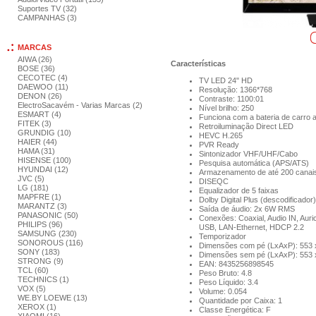
Suportes TV (32)
CAMPANHAS (3)
MARCAS
AIWA (26)
Características
BOSE (36)
CECOTEC (4)
TV LED 24" HD
DAEWOO (11)
Resolução: 1366*768
DENON (26)
Contraste: 1100:01
ElectroSacavém - Varias Marcas (2)
Nível brilho: 250
ESMART (4)
Funciona com a bateria de carro 
FITEK (3)
Retroiluminação Direct LED
GRUNDIG (10)
HEVC H.265
HAIER (44)
PVR Ready
HAMA (31)
Sintonizador VHF/UHF/Cabo
HISENSE (100)
Pesquisa automática (APS/ATS)
HYUNDAI (12)
Armazenamento de até 200 canai
JVC (5)
DISEQC
LG (181)
Equalizador de 5 faixas
MAPFRE (1)
Dolby Digital Plus (descodificador)
MARANTZ (3)
Saída de áudio: 2x 6W RMS
PANASONIC (50)
Conexões: Coaxial, Audio IN, Au
PHILIPS (96)
USB, LAN-Ethernet, HDCP 2.2
SAMSUNG (230)
Temporizador
SONOROUS (116)
Dimensões com pé (LxAxP): 553 
SONY (183)
Dimensões sem pé (LxAxP): 553 
STRONG (9)
EAN: 8435256898545
TCL (60)
Peso Bruto: 4.8
TECHNICS (1)
Peso Líquido: 3.4
VOX (5)
Volume: 0.054
WE.BY LOEWE (13)
Quantidade por Caixa: 1
XEROX (1)
Classe Energética: F