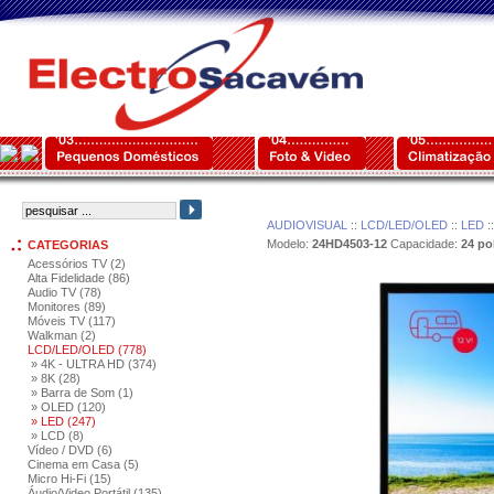
AUDIOVISUAL
::
LCD/LED/OLED
::
LED
:
Modelo:
24HD4503-12
Capacidade:
24 po
CATEGORIAS
Acessórios TV (2)
Alta Fidelidade (86)
Audio TV (78)
Monitores (89)
Móveis TV (117)
Walkman (2)
LCD/LED/OLED (778)
» 4K - ULTRA HD (374)
» 8K (28)
» Barra de Som (1)
» OLED (120)
» LED (247)
» LCD (8)
Vídeo / DVD (6)
Cinema em Casa (5)
Micro Hi-Fi (15)
Áudio/Video Portátil (135)