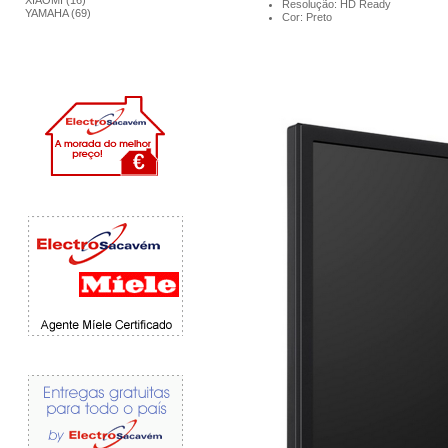
XIAOMI (16)
Resolução: HD Ready
YAMAHA (69)
Cor: Preto