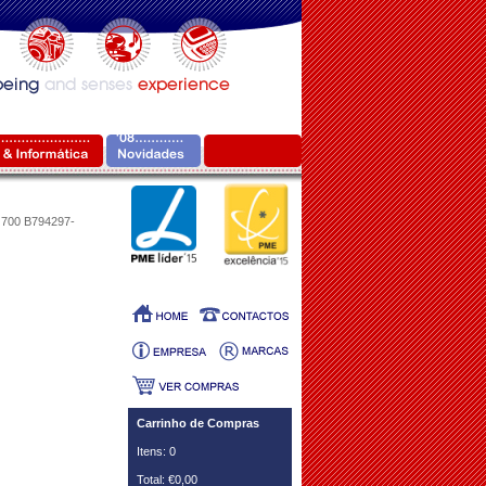
700 B794297-
Carrinho de Compras
Itens: 0
Total: €0,00