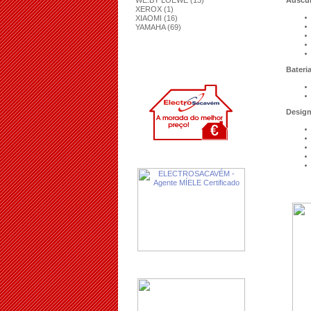
WE.BY LOEWE (13)
Auscul
XEROX (1)
XIAOMI (16)
YAMAHA (69)
Bateri
Desig