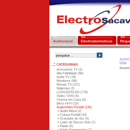
AUDIO
0100
CATEGORIAS
Modelo
Acessórios TV (2)
Alta Fidelidade (86)
Audio TV (78)
Monitores (89)
Móveis TV (117)
Walkman (2)
LCD/LED/OLED (778)
Vídeo / DVD (6)
Cinema em Casa (5)
Micro Hi-Fi (15)
Áudio/Video Portátil (135)
» Áudio Mesa (2)
» Coluna Portátil (42)
» Gravador de Voz (4)
» Leitor de Discos Vinis (7)
» Rádio (5)
» Rádio Despertador (7)