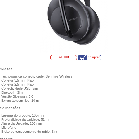
370,00€
ividade
Tecnologia da conectividade: Sem fios/Wireless
Conetor 3,5 mm: Não
Conetor 2,5 mm: Não
Conectividade USB: Sim
Bluetooth: Sim
Versão Bluetooth: 5.0
Extensão sem-fios: 10 m
e dimensões
Largura do produto: 165 mm
Profundidade da Unidade: 51 mm
Altura da Unidade: 203 mm
Microfone
Efeito de cancelamento de ruído: Sim