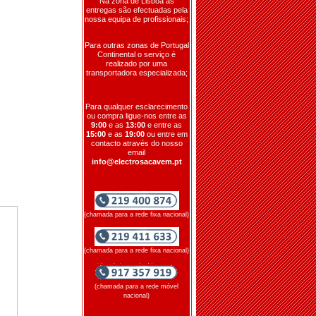
Na zona de Lisboa as
entregas são efectuadas pela
nossa equipa de profissionais;
Para outras zonas de Portugal
Continental o serviço é
realizado por uma
transportadora especializada;
Para qualquer esclarecimento
ou compra ligue-nos entre as
9:00
e as
13:00
e entre as
15:00
e as
19:00
ou entre em
contacto através do nosso
email
info@electrosacavem.pt
(chamada para a rede fixa nacional)
(chamada para a rede fixa nacional)
(chamada para a rede móvel
nacional)