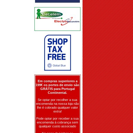
Em compras superiores a
199€ os portes de envio são
GRÁTIS para Portugal
Continental.
Se optar por recolher a sua
encomenda na nossa loja não
lhe é cobrado qualquer valor
extra!
Pode optar por receber a sua
encomenda à cobrança sem
qualquer custo associado