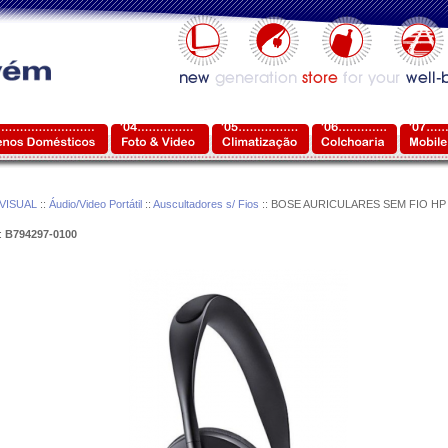
VISUAL
::
Áudio/Video Portátil
::
Auscultadores s/ Fios
:: BOSE AURICULARES SEM FIO HP 
:
B794297-0100