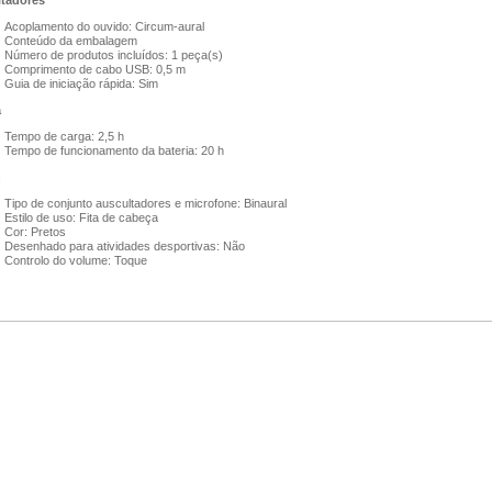
tadores
Acoplamento do ouvido: Circum-aural
Conteúdo da embalagem
Número de produtos incluídos: 1 peça(s)
Comprimento de cabo USB: 0,5 m
Guia de iniciação rápida: Sim
a
Tempo de carga: 2,5 h
Tempo de funcionamento da bateria: 20 h
n
Tipo de conjunto auscultadores e microfone: Binaural
Estilo de uso: Fita de cabeça
Cor: Pretos
Desenhado para atividades desportivas: Não
Controlo do volume: Toque