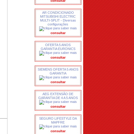
consultar
AR CONDICIONADO
MITSUBISHI ELECTRIC
MULTI-SPLIT - Diversas
configurações
consultar
OFERTA 5 ANOS
GARANTIA EURONICS
consultar
SIEMENS OFERTA 5 ANOS
GARANTIA
consultar
AEG EXTENSÃO DE
GARANTIA DE 4 A 5 ANOS
consultar
SEGURO LIFESTYLE DA
MAPFRE
consultar