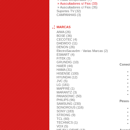
» Auscultadores s/ Fios (33)
» Auscultadores c/ Fios (35)
Suportes TV (32)
CAMPANHAS (3)
MARCAS
AIWA (26)
BOSE (36)
CECOTEC (4)
DAEWOO (11)
DENON (26)
ElectroSacavém - Varias Marcas (2)
ESMART (4)
FITEK (3)
GRUNDIG (10)
Conect
HAIER (44)
HAMA (31)
HISENSE (100)
HYUNDAI (12)
JVC (5)
LG (181)
MAPFRE (1)
MARANTZ (3)
PANASONIC (50)
PHILIPS (96)
Pesos 
SAMSUNG (230)
SONOROUS (116)
SONY (183)
STRONG (9)
TCL (60)
TECHNICS (1)
VOX (5)