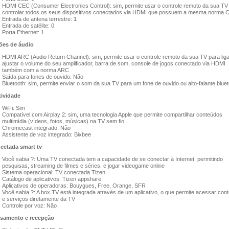
HDMI CEC (Consumer Electronics Control): sim, permite usar o controle remoto da sua TV
controlar todos os seus dispositivos conectados via HDMI que possuem a mesma norma 
Entrada de antena terrestre: 1
Entrada de satélite: 0
Porta Ethernet: 1
es de áudio​
HDMI ARC (Audio Return Channel): sim, permite usar o controle remoto da sua TV para liga
ajustar o volume do seu amplificador, barra de som, console de jogos conectado via HDMI
também com a norma ARC
Saída para fones de ouvido: Não
Bluetooth: sim, permite enviar o som da sua TV para um fone de ouvido ou alto-falante bluet
ividade​
WiFi: Sim
Compatível com Airplay 2: sim, uma tecnologia Apple que permite compartilhar conteúdos
multimídia (vídeos, fotos, músicas) na TV sem fio
Chromecast integrado: Não
Assistente de voz integrado: Bixbee
ectada smart tv​
Você sabia ?: Uma TV conectada tem a capacidade de se conectar à Internet, permitindo
pesquisas, streaming de filmes e séries, e jogar videogame online
Sistema operacional: TV conectada Tizen
Catálogo de aplicativos: Tizen appshare
Aplicativos de operadoras: Bouygues, Free, Orange, SFR
Você sabia ?: A box TV está integrada através de um aplicativo, o que permite acessar con
e serviços diretamente da TV
Controle por voz: Não
samento e recepção​