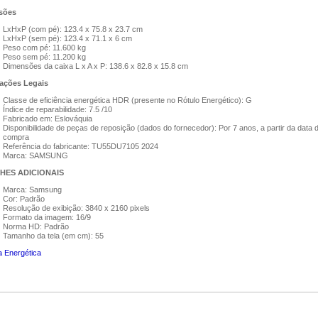
ões​
LxHxP (com pé): 123.4 x 75.8 x 23.7 cm
LxHxP (sem pé): 123.4 x 71.1 x 6 cm
Peso com pé: 11.600 kg
Peso sem pé: 11.200 kg
Dimensões da caixa L x A x P: 138.6 x 82.8 x 15.8 cm
ações Legais​
Classe de eficiência energética HDR (presente no Rótulo Energético): G
Índice de reparabilidade: 7.5 /10
Fabricado em: Eslováquia
Disponibilidade de peças de reposição (dados do fornecedor): Por 7 anos, a partir da data 
compra
Referência do fabricante: TU55DU7105 2024
Marca: SAMSUNG
HES ADICIONAIS​
Marca: Samsung
Cor: Padrão
Resolução de exibição: 3840 x 2160 pixels
Formato da imagem: 16/9
Norma HD: Padrão
Tamanho da tela (em cm): 55
a Energética