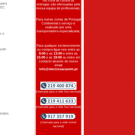
Na zona de Lisboa as
 para
entregas são efectuadas pela
CEC
nossa equipa de profissionais;
Para outras zonas de Portugal
Continental o serviço é
realizado por uma
transportadora especializada;
r e
Para qualquer esclarecimento
ooth
ou compra ligue-nos entre as
9:00
e as
13:00
e entre as
15:00
e as
19:00
ou entre em
contacto através do nosso
email
info@electrosacavem.pt
(chamada para a rede fixa nacional)
(chamada para a rede fixa nacional)
teúdos
(chamada para a rede móvel
nacional)