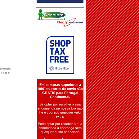
,
energia
 rica é
o
Em compras superiores a
199€ os portes de envio são
GRÁTIS para Portugal
Continental.
Se optar por recolher a sua
encomenda na nossa loja não
lhe é cobrado qualquer valor
extra!
Pode optar por receber a sua
encomenda à cobrança sem
qualquer custo associado