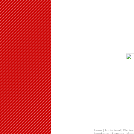
Home
|
Audiovisual
|
Electro
Novidades
|
Empresa
|
Marca