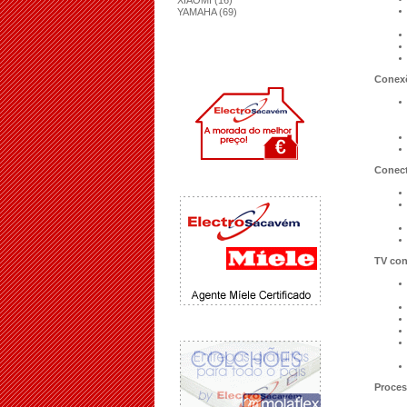
XIAOMI (16)
YAMAHA (69)
Conexõ
Conect
TV con
Proces