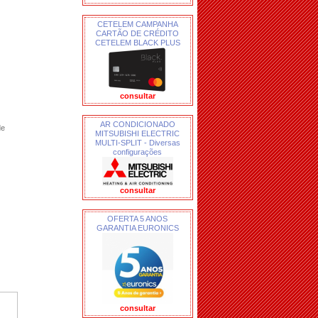
CETELEM CAMPANHA
CARTÃO DE CRÉDITO
CETELEM BLACK PLUS
consultar
AR CONDICIONADO
de
MITSUBISHI ELECTRIC
MULTI-SPLIT - Diversas
configurações
consultar
OFERTA 5 ANOS
GARANTIA EURONICS
consultar