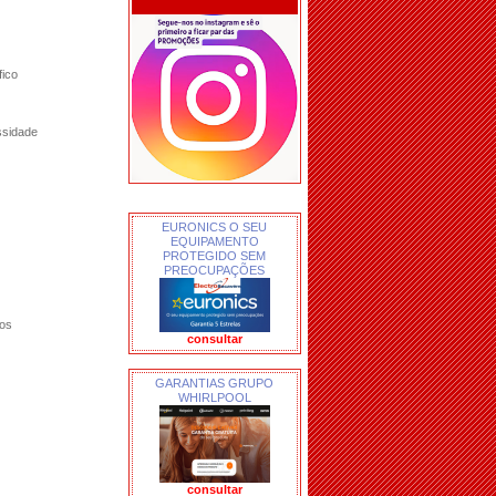
ico
ssidade
EURONICS O SEU
EQUIPAMENTO
PROTEGIDO SEM
PREOCUPAÇÕES
ros
consultar
GARANTIAS GRUPO
WHIRLPOOL
consultar