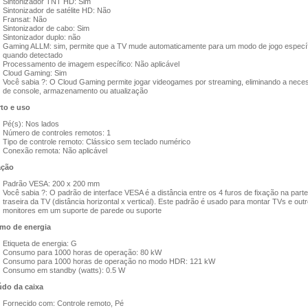
Sintonizador TNT HD: Sim
Sintonizador de satélite HD: Não
Fransat: Não
Sintonizador de cabo: Sim
Sintonizador duplo: não
Gaming ALLM: sim, permite que a TV mude automaticamente para um modo de jogo específ
quando detectado
Processamento de imagem específico: Não aplicável
Cloud Gaming: Sim
Você sabia ?: O Cloud Gaming permite jogar videogames por streaming, eliminando a nece
de console, armazenamento ou atualização
to e uso​
Pé(s): Nos lados
Número de controles remotos: 1
Tipo de controle remoto: Clássico sem teclado numérico
Conexão remota: Não aplicável
ção​
Padrão VESA: 200 x 200 mm
Você sabia ?: O padrão de interface VESA é a distância entre os 4 furos de fixação na parte
traseira da TV (distância horizontal x vertical). Este padrão é usado para montar TVs e out
monitores em um suporte de parede ou suporte
o de energia​
Etiqueta de energia: G
Consumo para 1000 horas de operação: 80 kW
Consumo para 1000 horas de operação no modo HDR: 121 kW
Consumo em standby (watts): 0.5 W
do da caixa​
Fornecido com: Controle remoto, Pé