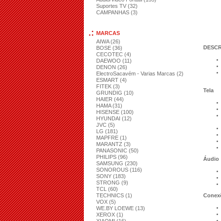
Suportes TV (32)
CAMPANHAS (3)
MARCAS
AIWA (26)
DESC
BOSE (36)
CECOTEC (4)
DAEWOO (11)
DENON (26)
ElectroSacavém - Varias Marcas (2)
ESMART (4)
FITEK (3)
Tela​
GRUNDIG (10)
HAIER (44)
HAMA (31)
HISENSE (100)
HYUNDAI (12)
JVC (5)
LG (181)
MAPFRE (1)
MARANTZ (3)
PANASONIC (50)
PHILIPS (96)
Áudio
SAMSUNG (230)
SONOROUS (116)
SONY (183)
STRONG (9)
TCL (60)
TECHNICS (1)
Conexõ
VOX (5)
WE.BY LOEWE (13)
XEROX (1)