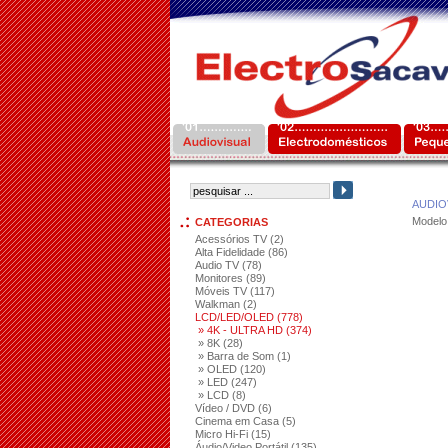
AUDIO
Modelo
CATEGORIAS
Acessórios TV (2)
Alta Fidelidade (86)
Audio TV (78)
Monitores (89)
Móveis TV (117)
Walkman (2)
LCD/LED/OLED (778)
» 4K - ULTRA HD (374)
» 8K (28)
» Barra de Som (1)
» OLED (120)
» LED (247)
» LCD (8)
Vídeo / DVD (6)
Cinema em Casa (5)
Micro Hi-Fi (15)
Áudio/Video Portátil (135)