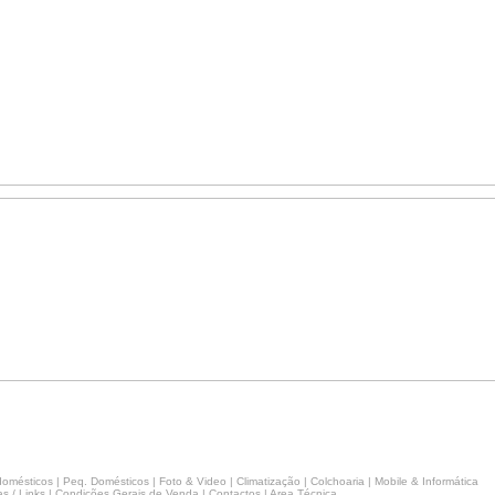
domésticos
|
Peq. Domésticos
|
Foto & Video
|
Climatização
|
Colchoaria
|
Mobile & Informática
s / Links
|
Condicões Gerais de Venda
|
Contactos
|
Area Técnica