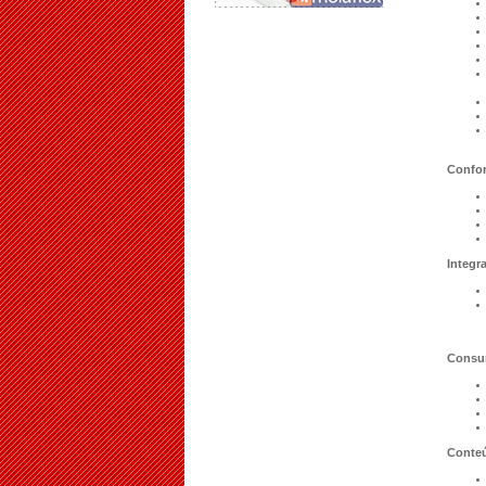
Confor
Integra
Consum
Conteú