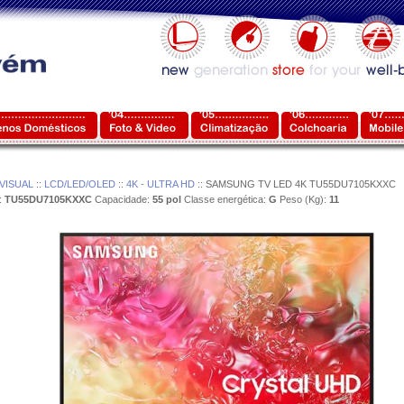
VISUAL
::
LCD/LED/OLED
::
4K - ULTRA HD
:: SAMSUNG TV LED 4K TU55DU7105KXXC
:
TU55DU7105KXXC
Capacidade:
55 pol
Classe energética:
G
Peso (Kg):
11