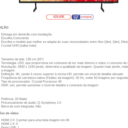
429,00€
RIÇÃO
Entrega em domicílio com instalação.
Escolha Consciente
Escolha o modelo que melhor se adapta às suas necessidades entre Neo Qled, Qled, Oled
Crystal UHD [saiba mais]
Tamanho da tela: 138 cm (55")
Tecnologia: LED, que proporciona um contraste de luz mais intenso e reduz o consumo de 
Resolução: 3840 x 2160 pixels, determina a qualidade da imagem. Quanto mais pixels, mais
a imagem
Definição: 4K, sendo 4 vezes superior à norma HD, permite um nível de detalhe elevado
Frequência de varredura nativa (Fluidez da imagem): 50 Hz, exibe 50 imagens por segund
Tipo de processador: Crystal Processor 4K
HDR: sim, permite aumentar o nível de detalhe e contraste da imagem
Potência: 20 Watts
Processamento de áudio: Q-Symphony 2.0
Barra de som integrada: Não
es de vídeo​
HDMI 2.0: 3 portas para uma bela imagem em 4K
HDMI 1.4: 0
Porta USB: 1