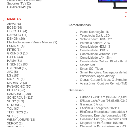
Suportes TV (32)
CAMPANHAS (3)
MARCAS
AIWA (26)
Caracteristicas
BOSE (36)
CECOTEC (4)
Painel Resolução: 4K
DAEWOO (11)
Tecnologia Ecrã: LED
DENON (26)
Sintonizador: DVB-T2C
ElectroSacavém - Varias Marcas (2)
Potencia sonora: 20W
ESMART (4)
Conetividade HDMI: 3
FITEK (3)
Conetividade USB: 2
GRUNDIG (10)
Conetividade Wireless: Sim
HAIER (44)
Conetividade LAN: Sim
HAMA (31)
Conetividade Outras: Bluetooth, S
HISENSE (100)
Smart: Sim
HYUNDAI (12)
Smart SO: Tizen
JVC (5)
Smart Funções: Navegador de Intern
LG (181)
PrimeVideo, Apple AirPlay
MAPFRE (1)
Outras Caraterísticas: Q-Symph
MARANTZ (3)
Acessórios: Controlo Remoto TM
PANASONIC (50)
PHILIPS (96)
Dimensão
SAMSUNG (230)
C/Base LxAxP cm (96,63x62,41x1
SONOROUS (116)
S/Base LxAxP cm (96,63x56,03x2
SONY (183)
Garantia: 3 Anos
STRONG (9)
Eficiência Energética 2021: G
TCL (60)
Eficiência Energética (conteúdos
TECHNICS (1)
Consumo Energia (conteúdos HD
VOX (5)
Consumo Energia (conteúdos SD
WE.BY LOEWE (13)
Diagonal de Ecrã (cm): 108 cm
XEROX (1)
Diagonal de Ecrã (polegadas): 43 