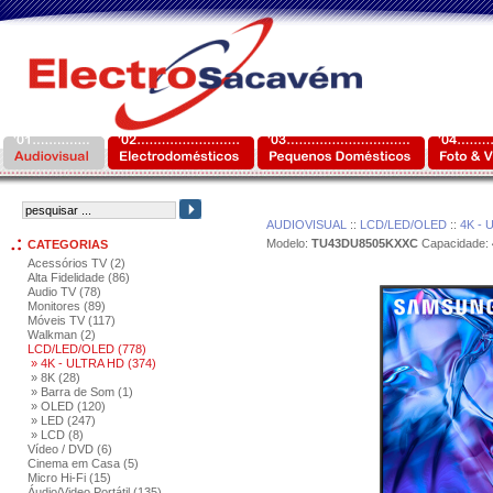
AUDIOVISUAL
::
LCD/LED/OLED
::
4K - 
Modelo:
TU43DU8505KXXC
Capacidade:
CATEGORIAS
Acessórios TV (2)
Alta Fidelidade (86)
Audio TV (78)
Monitores (89)
Móveis TV (117)
Walkman (2)
LCD/LED/OLED (778)
» 4K - ULTRA HD (374)
» 8K (28)
» Barra de Som (1)
» OLED (120)
» LED (247)
» LCD (8)
Vídeo / DVD (6)
Cinema em Casa (5)
Micro Hi-Fi (15)
Áudio/Video Portátil (135)