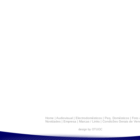
Home
|
Audiovisual
|
Electrodomésticos
|
Peq. Domésticos
|
Foto 
Novidades
|
Empresa
|
Marcas / Links
|
Condicões Gerais de Ven
design by OTUOC