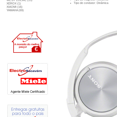
WE.BY LOEWE (13)
Tipo de condutor: Dinâmica
XEROX (1)
XIAOMI (16)
YAMAHA (69)