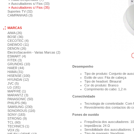
» Auscultadores s/ Fios (33)
» Auscultadores c/ Fios (35)
Suportes TV (32)
CAMPANHAS (3)
MARCAS
AIWA (26)
BOSE (36)
CECOTEC (4)
DAEWOO (11)
DENON (26)
ElectroSacavém - Varias Marcas (2)
ESMART (4)
FITEK (3)
GRUNDIG (10)
Desempenho
HAIER (44)
HAMA (31)
Tipo de produto: Conjunto de aus
HISENSE (100)
Estilo de uso: Fita de cabeça
HYUNDAI (12)
Tipo de headset: Binaural
JVC (5)
Cor do produto: Branco
LG (181)
Comprimento do cabo: 1,2 m
MAPFRE (1)
MARANTZ (3)
Conectividade
PANASONIC (50)
PHILIPS (96)
Tecnologia de conetividade: Com f
SAMSUNG (230)
Revestimento dos contactos do c
SONOROUS (116)
SONY (183)
Fones de ouvido
STRONG (9)
Frequência dos auscultadores: 10
TCL (60)
Impedância: 24 Ω
TECHNICS (1)
Sensibilidade dos auscultadores: 
VOX (5)
Tipo de magneto: Neodímio