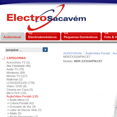
AUDIOVISUAL
::
Áudio/Video Portátil
::
Aus
MDRZX310APW.CE7
CATEGORIAS
Modelo:
MDR-ZX310APW.CE7
Acessórios TV (2)
Alta Fidelidade (86)
Audio TV (78)
Monitores (89)
Móveis TV (117)
Walkman (2)
LCD/LED/OLED (778)
Vídeo / DVD (6)
Cinema em Casa (5)
Micro Hi-Fi (15)
Áudio/Video Portátil (135)
» Áudio Mesa (2)
» Coluna Portátil (42)
» Gravador de Voz (4)
» Leitor de Discos Vinis (7)
» Rádio (5)
» Rádio Despertador (7)