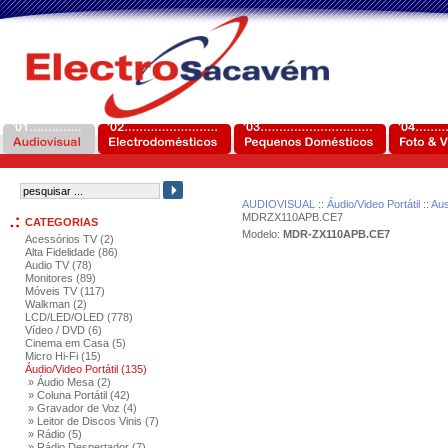
AUDIOVISUAL
::
Áudio/Video Portátil
::
Aus
MDRZX110APB.CE7
CATEGORIAS
Modelo:
MDR-ZX110APB.CE7
Acessórios TV (2)
Alta Fidelidade (86)
Audio TV (78)
Monitores (89)
Móveis TV (117)
Walkman (2)
LCD/LED/OLED (778)
Vídeo / DVD (6)
Cinema em Casa (5)
Micro Hi-Fi (15)
Áudio/Video Portátil (135)
» Áudio Mesa (2)
» Coluna Portátil (42)
» Gravador de Voz (4)
» Leitor de Discos Vinis (7)
» Rádio (5)
» Rádio Despertador (7)