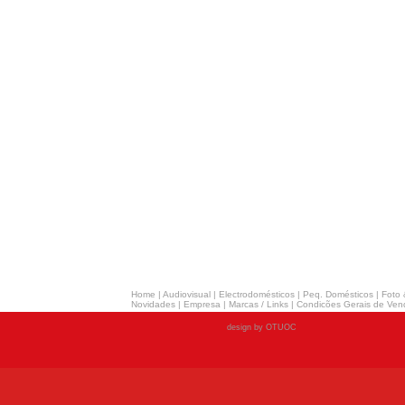
Home
|
Audiovisual
|
Electrodomésticos
|
Peq. Domésticos
|
Foto 
Novidades
|
Empresa
|
Marcas / Links
|
Condicões Gerais de Ven
design by OTUOC