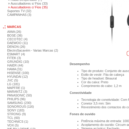
» Auscultadores s/ Fios (33)
» Auscultadores c/ Fios (35)
Suportes TV (32)
CAMPANHAS (3)
MARCAS
AIWA (26)
BOSE (36)
CECOTEC (4)
DAEWOO (11)
DENON (26)
ElectroSacavém - Varias Marcas (2)
ESMART (4)
FITEK (3)
GRUNDIG (10)
Desempenho
HAIER (44)
HAMA (31)
Tipo de produto: Conjunto de aus
HISENSE (100)
Estilo de vestir: Fita de cabeça
HYUNDAI (12)
Tipo de headset: Binaural
JVC (5)
Cor da caixa: Preto
LG (181)
Comprimento do cabo: 1,2 m
MAPFRE (1)
MARANTZ (3)
Conectividade
PANASONIC (50)
PHILIPS (96)
Tecnologia de conetividade: Com f
SAMSUNG (230)
Conetor 3,5 mm: Sim
SONOROUS (116)
Revestimento dos contactos do c
SONY (183)
STRONG (9)
Fones de ouvido
TCL (60)
Potência máxima de entrada: 10
TECHNICS (1)
Acoplamento do ouvido: Circum-au
VOX (5)
Sistema acústico: Fechado