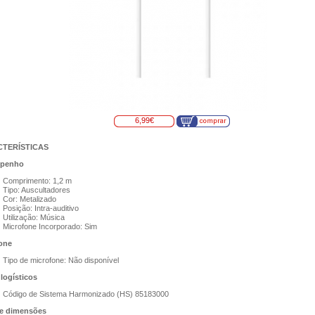
6,99€
TERÍSTICAS
penho
Comprimento: 1,2 m
Tipo: Auscultadores
Cor: Metalizado
Posição: Intra-auditivo
Utilização: Música
Microfone Incorporado: Sim
one
Tipo de microfone: Não disponível
logísticos
Código de Sistema Harmonizado (HS) 85183000
e dimensões