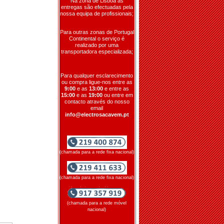
Na zona de Lisboa as
entregas são efectuadas pela
nossa equipa de profissionais;
Para outras zonas de Portugal
Continental o serviço é
realizado por uma
transportadora especializada;
Para qualquer esclarecimento
ou compra ligue-nos entre as
9:00
e as
13:00
e entre as
15:00
e as
19:00
ou entre em
contacto através do nosso
email
info@electrosacavem.pt
(chamada para a rede fixa nacional)
(chamada para a rede fixa nacional)
(chamada para a rede móvel
nacional)