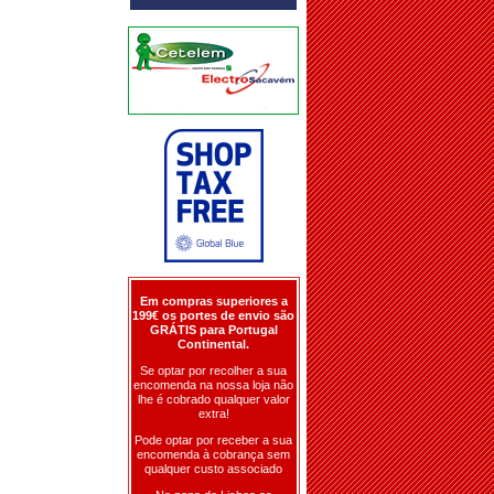
Em compras superiores a
199€ os portes de envio são
GRÁTIS para Portugal
Continental.
Se optar por recolher a sua
encomenda na nossa loja não
lhe é cobrado qualquer valor
extra!
Pode optar por receber a sua
encomenda à cobrança sem
qualquer custo associado