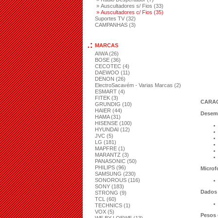
» Auscultadores s/ Fios (33)
» Auscultadores c/ Fios (35)
Suportes TV (32)
CAMPANHAS (3)
MARCAS
AIWA (26)
BOSE (36)
CECOTEC (4)
DAEWOO (11)
DENON (26)
ElectroSacavém - Varias Marcas (2)
ESMART (4)
FITEK (3)
CARAC
GRUNDIG (10)
HAIER (44)
Desem
HAMA (31)
HISENSE (100)
HYUNDAI (12)
JVC (5)
LG (181)
MAPFRE (1)
MARANTZ (3)
PANASONIC (50)
PHILIPS (96)
Microf
SAMSUNG (230)
SONOROUS (116)
SONY (183)
Dados 
STRONG (9)
TCL (60)
TECHNICS (1)
VOX (5)
Pesos 