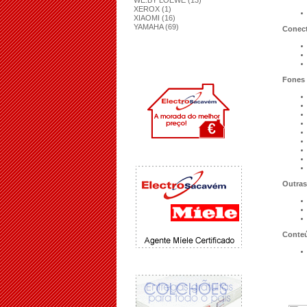
WE.BY LOEWE (13)
XEROX (1)
XIAOMI (16)
YAMAHA (69)
Conect
Fones 
Outras
Conte