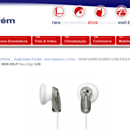
VISUAL
::
Áudio/Video Portátil
::
Auscultadores c/ Fios
:: SONY AURICULARES COM FIOS 
:
MDR-E9LP
Peso (Kg):
0,06