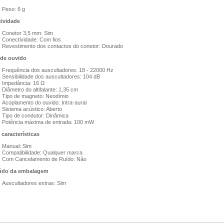
Peso: 6 g
ividade
Conetor 3,5 mm: Sim
Conectividade: Com fios
Revestimento dos contactos do conetor: Dourado
de ouvido
Frequência dos auscultadores: 18 - 22000 Hz
Sensibilidade dos auscultadores: 104 dB
Impedância: 16 Ω
Diâmetro do altifalante: 1,35 cm
Tipo de magneto: Neodímio
Acoplamento do ouvido: Intra-aural
Sistema acústico: Aberto
Tipo de condutor: Dinâmica
Potência máxima de entrada: 100 mW
 características
Manual: Sim
Compatibilidade: Qualquer marca
Com Cancelamento de Ruído: Não
údo da embalagem
Auscultadores extras: Sim