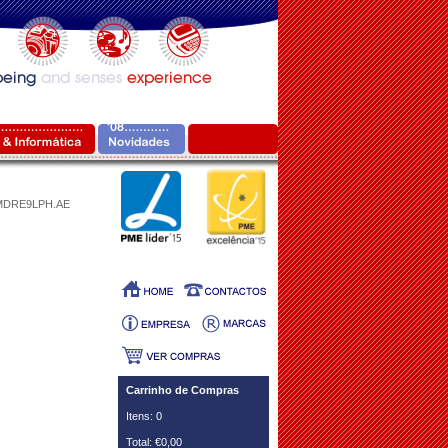
MDRE9LPH.AE
Carrinho de Compras
Itens: 0
Total: €0,00