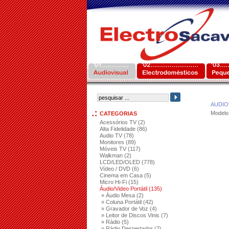
AUDIO
Modelo
CATEGORIAS
Acessórios TV (2)
Alta Fidelidade (86)
Audio TV (78)
Monitores (89)
Móveis TV (117)
Walkman (2)
LCD/LED/OLED (778)
Vídeo / DVD (6)
Cinema em Casa (5)
Micro Hi-Fi (15)
Áudio/Video Portátil (135)
» Áudio Mesa (2)
» Coluna Portátil (42)
» Gravador de Voz (4)
» Leitor de Discos Vinis (7)
» Rádio (5)
» Rádio Despertador (7)