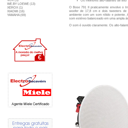
VOX (5)
Os melhores alto-falantes de teto
WE.BY LOEWE (13)
O Bose 791 II praticamente envolve o Inv
XEROX (1)
woofer de 17,8 cm e dois tweeters de 
XIAOMI (16)
ambiente com um som nítido e potente. A
YAMAHA (69)
som estéreo balanceado em uma ampla ár
O som é ouvido claramente. Os alto-falan