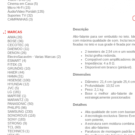
Cinema em Casa (5)
Micro Hi-Fi (15)
Áudio/Video Portátil (135)
Suportes TV (32)
CAMPANHAS (3)
Descrição
MARCAS
Alto-falante para ser embutido no teto. I
AIWA (26)
com máxima qualidade de som. Inclui tecn
BOSE (36)
fixadas no teto e sua grade é fixada por me
CECOTEC (4)
DAEWOO (11)
2 tweeters de 2,54 cm e um woofe
DENON (26)
Inclui grelha redonda.
ElectroSacavém - Varias Marcas (2)
Compatível com amplificadores d
ESMART (4)
Impedância: 4 a 8 Ω.
FITEK (3)
Disponível em branco (pintável).
GRUNDIG (10)
HAIER (44)
Dimensões
HAMA (31)
HISENSE (100)
Diâmetro: 21,4 cm (grade 25,4 cm
HYUNDAI (12)
Profundidade: 10,52 cm
JVC (5)
Peso: 2,1 kg
LG (181)
Bose o melhor alto-falante d
MAPFRE (1)
estrategicamente posicionados
MARANTZ (3)
PANASONIC (50)
Detalhes
PHILIPS (96)
SAMSUNG (230)
Alta qualidade de som com bastan
SONOROUS (116)
A tecnologia exclusiva Stereo Ev
SONY (183)
som potente,
STRONG (9)
A estrutura sem moldura combina 
TCL (60)
dos alto-falantes
TECHNICS (1)
Parafusos de montagem padrão e g