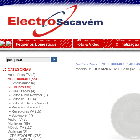
AUDIOVISUAL
::
Alta Fidelidade
::
Colunas
Modelo:
791 II B742897-0200
Peso (Kg):
2
CATEGORIAS
Acessórios TV (2)
Alta Fidelidade (86)
» Amplificador (6)
» Colunas (30)
» Gira-Discos (4)
» Leitor Audio Network (1)
» Leitor de CD (4)
» Leitor de Discos Vinis (1)
» Receptor Stereo (18)
» Receptores AV (15)
» Subwoofer (7)
Audio TV (78)
Monitores (89)
Móveis TV (117)
Walkman (2)
LCD/LED/OLED (778)
Vídeo / DVD (6)