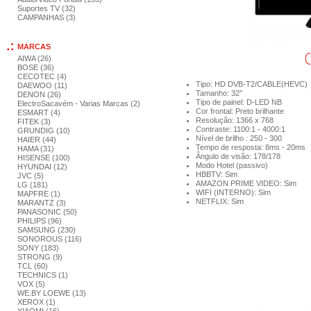
Suportes TV (32)
CAMPANHAS (3)
MARCAS
AIWA (26)
BOSE (36)
CECOTEC (4)
Tipo: HD DVB-T2/CABLE(HEVC)
DAEWOO (11)
Tamanho: 32"
DENON (26)
Tipo de painel: D-LED NB
ElectroSacavém - Varias Marcas (2)
Cor frontal: Preto brilhante
ESMART (4)
Resolução: 1366 x 768
FITEK (3)
Contraste: 1100:1 - 4000:1
GRUNDIG (10)
Nível de brilho : 250 - 300
HAIER (44)
Tempo de resposta: 8ms - 20ms
HAMA (31)
Ângulo de visão: 178/178
HISENSE (100)
Modo Hotel (passivo)
HYUNDAI (12)
HBBTV: Sim
JVC (5)
AMAZON PRIME VIDEO: Sim
LG (181)
WIFI (INTERNO): Sim
MAPFRE (1)
NETFLIX: Sim
MARANTZ (3)
PANASONIC (50)
PHILIPS (96)
SAMSUNG (230)
SONOROUS (116)
SONY (183)
STRONG (9)
TCL (60)
TECHNICS (1)
VOX (5)
WE.BY LOEWE (13)
XEROX (1)