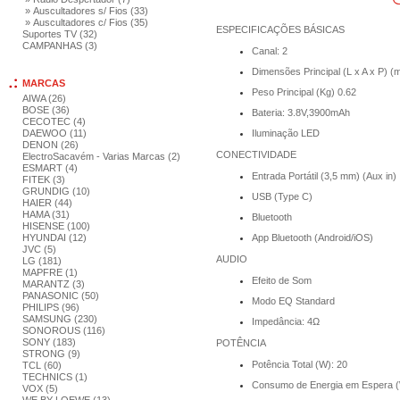
» Auscultadores s/ Fios (33)
» Auscultadores c/ Fios (35)
ESPECIFICAÇÕES BÁSICAS
Suportes TV (32)
CAMPANHAS (3)
Canal: 2
Dimensões Principal (L x A x P) (
MARCAS
Peso Principal (Kg) 0.62
AIWA (26)
BOSE (36)
Bateria: 3.8V,3900mAh
CECOTEC (4)
DAEWOO (11)
Iluminação LED
DENON (26)
CONECTIVIDADE
ElectroSacavém - Varias Marcas (2)
ESMART (4)
Entrada Portátil (3,5 mm) (Aux in)
FITEK (3)
GRUNDIG (10)
USB (Type C)
HAIER (44)
HAMA (31)
Bluetooth
HISENSE (100)
HYUNDAI (12)
App Bluetooth (Android/iOS)
JVC (5)
AUDIO
LG (181)
MAPFRE (1)
Efeito de Som
MARANTZ (3)
PANASONIC (50)
Modo EQ Standard
PHILIPS (96)
SAMSUNG (230)
Impedância: 4Ω
SONOROUS (116)
SONY (183)
POTÊNCIA
STRONG (9)
Potência Total (W): 20
TCL (60)
TECHNICS (1)
Consumo de Energia em Espera (
VOX (5)