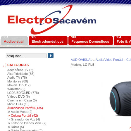
AUDIOVISUAL
::
Áudio/Video Portátil
::
Col
Modelo:
LG PL5
CATEGORIAS
Acessórios TV (2)
Alta Fidelidade (86)
Audio TV (78)
Monitores (89)
Móveis TV (117)
Walkman (2)
LCD/LED/OLED (778)
Vídeo / DVD (6)
Cinema em Casa (5)
Micro Hi-Fi (15)
Áudio/Video Portátil (135)
» Áudio Mesa (2)
» Coluna Portátil (42)
» Gravador de Voz (4)
» Leitor de Discos Vinis (7)
» Rádio (5)
» Rádio Despertador (7)