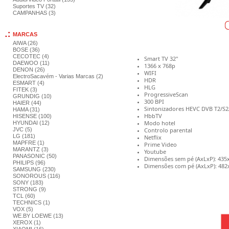
Suportes TV (32)
CAMPANHAS (3)
MARCAS
AIWA (26)
BOSE (36)
CECOTEC (4)
Smart TV 32"
DAEWOO (11)
1366 x 768p
DENON (26)
WIFI
ElectroSacavém - Varias Marcas (2)
HDR
ESMART (4)
HLG
FITEK (3)
ProgressiveScan
GRUNDIG (10)
300 BPI
HAIER (44)
Sintonizadores HEVC DVB T2/S2/C
HAMA (31)
HbbTV
HISENSE (100)
Modo hotel
HYUNDAI (12)
Controlo parental
JVC (5)
LG (181)
Netflix
MAPFRE (1)
Prime Video
MARANTZ (3)
Youtube
PANASONIC (50)
Dimensões sem pé (AxLxP): 435
PHILIPS (96)
Dimensões com pé (AxLxP): 48
SAMSUNG (230)
SONOROUS (116)
SONY (183)
STRONG (9)
TCL (60)
TECHNICS (1)
VOX (5)
WE.BY LOEWE (13)
XEROX (1)