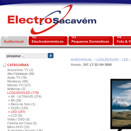
AUDIOVISUAL
::
LCD/LED/OLED
::
LED
:
Modelo:
JVC LT-32-VH-3000
CATEGORIAS
Acessórios TV (2)
Alta Fidelidade (86)
Audio TV (78)
Monitores (89)
Móveis TV (117)
Walkman (2)
LCD/LED/OLED (778)
» 4K - ULTRA HD (374)
» 8K (28)
» Barra de Som (1)
» OLED (120)
» LED (247)
» LCD (8)
Vídeo / DVD (6)
Cinema em Casa (5)
Micro Hi-Fi (15)
Áudio/Video Portátil (135)