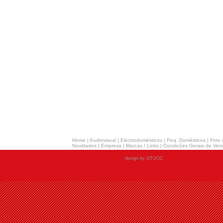
Home
|
Audiovisual
|
Electrodomésticos
|
Peq. Domésticos
|
Foto 
Novidades
|
Empresa
|
Marcas / Links
|
Condicões Gerais de Ven
design by OTUOC