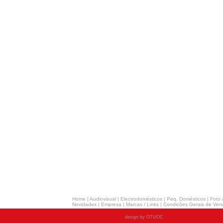
Home
|
Audiovisual
|
Electrodomésticos
|
Peq. Domésticos
|
Foto 
Novidades
|
Empresa
|
Marcas / Links
|
Condicões Gerais de Ven
design by OTUOC