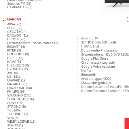
Suportes TV (32)
CAMPANHAS (3)
MARCAS
AIWA (26)
BOSE (36)
CECOTEC (4)
DAEWOO (11)
Android TV
DENON (26)
32" HD (1366x768 pixel)
ElectroSacavém - Varias Marcas (2)
HDR10, HLG
ESMART (4)
Dolby Audio Processing
FITEK (3)
Sintonizadores HEVC DVB T2/S2
GRUNDIG (10)
Google Play Store
HAIER (44)
HAMA (31)
Chromecast integrado
HISENSE (100)
Google Voice Assistant
HYUNDAI (12)
Netflix
JVC (5)
Bluetooth
LG (181)
Android apps >3000
MAPFRE (1)
Classe energética: A+
MARANTZ (3)
Dimensões sem pé (AxLxP): 43
PANASONIC (50)
Dimensões com pé (AxLxP): 48
PHILIPS (96)
SAMSUNG (230)
SONOROUS (116)
SONY (183)
STRONG (9)
TCL (60)
TECHNICS (1)
VOX (5)
WE.BY LOEWE (13)
XEROX (1)