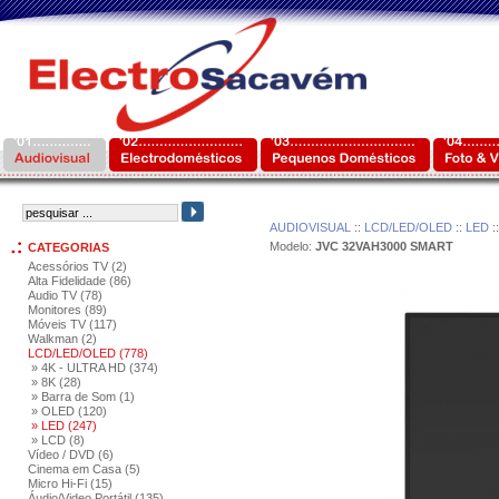
AUDIOVISUAL
::
LCD/LED/OLED
::
LED
:
Modelo:
JVC 32VAH3000 SMART
CATEGORIAS
Acessórios TV (2)
Alta Fidelidade (86)
Audio TV (78)
Monitores (89)
Móveis TV (117)
Walkman (2)
LCD/LED/OLED (778)
» 4K - ULTRA HD (374)
» 8K (28)
» Barra de Som (1)
» OLED (120)
» LED (247)
» LCD (8)
Vídeo / DVD (6)
Cinema em Casa (5)
Micro Hi-Fi (15)
Áudio/Video Portátil (135)