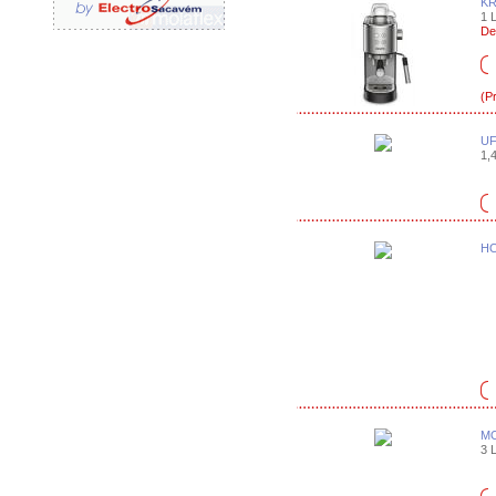
KR
1 L
De
(P
UF
1,4
HO
MO
3 L