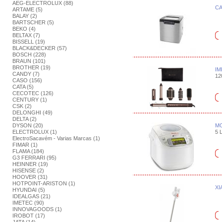
AEG-ELECTROLUX (88)
CA
ARTAME (5)
BALAY (2)
BARTSCHER (5)
BEKO (4)
BELTAX (7)
BISSELL (19)
BLACK&DECKER (57)
BOSCH (228)
BRAUN (101)
BROTHER (19)
IM
CANDY (7)
12
CASO (156)
CATA (5)
CECOTEC (126)
CENTURY (1)
CSK (2)
DELONGHI (49)
DELTA (2)
DYSON (20)
MO
ELECTROLUX (1)
5 L
ElectroSacavém - Varias Marcas (1)
FIMAR (1)
FLAMA (184)
G3 FERRARI (95)
HEINNER (19)
HISENSE (2)
HOOVER (31)
HOTPOINT-ARISTON (1)
XI
HYUNDAI (5)
IDEALGAS (21)
IMETEC (90)
INNOVAGOODS (1)
IROBOT (17)