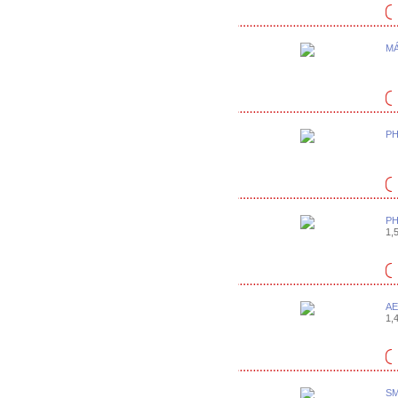
MÁ
PH
PH
1,5
AE
1,4
SM