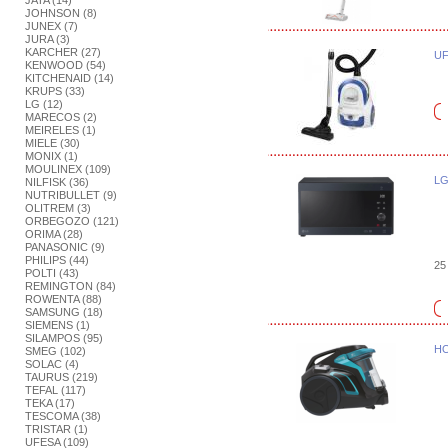
JATA (14)
JOHNSON (8)
JUNEX (7)
JURA (3)
KARCHER (27)
UF
KENWOOD (54)
KITCHENAID (14)
KRUPS (33)
LG (12)
MARECOS (2)
MEIRELES (1)
MIELE (30)
MONIX (1)
MOULINEX (109)
LG
NILFISK (36)
NUTRIBULLET (9)
OLITREM (3)
ORBEGOZO (121)
ORIMA (28)
PANASONIC (9)
PHILIPS (44)
25 
POLTI (43)
REMINGTON (84)
ROWENTA (88)
SAMSUNG (18)
SIEMENS (1)
SILAMPOS (95)
HO
SMEG (102)
SOLAC (4)
TAURUS (219)
TEFAL (117)
TEKA (17)
TESCOMA (38)
TRISTAR (1)
UFESA (109)