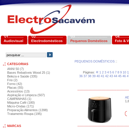
PEQUENOS DOMÉSTICOS
::
CATEGORIAS
ANNI 50 (7)
«
Páginas:
1
2
3
4
5
6
7
8
9
10
1
Bases Rebatíveis Wood 25 (1)
36
37
38
39
40
41
42
43
44
45
46
4
Beleza e Saúde (335)
Frio (2)
Forno (42)
Placas (55)
Acessórios (13)
Aspiração e Limpeza (507)
AE
CAMPANHAS (1)
1,6
Máquina Café (180)
Micro-Ondas (171)
Preparação Alimentos (1398)
Tratamento Roupa (195)
MARCAS