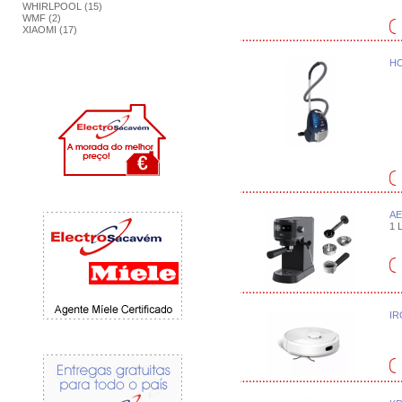
WHIRLPOOL (15)
WMF (2)
XIAOMI (17)
HO
AE
1 L
IR