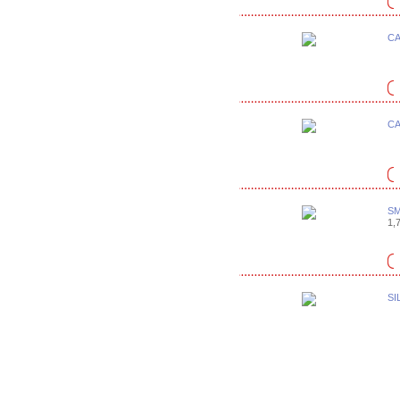
CA
CA
SM
1,7
SI