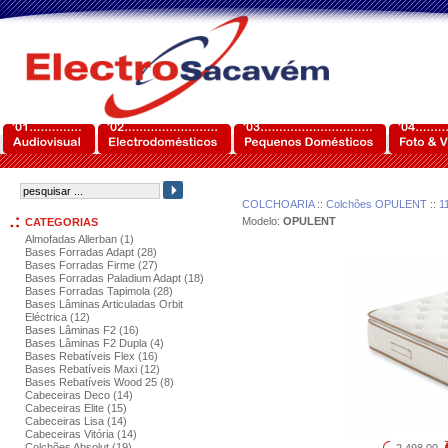
COLCHOARIA
::
Colchões OPULENT
::
1
Modelo:
OPULENT
CATEGORIAS
Almofadas Allerban (1)
Bases Forradas Adapt (28)
Bases Forradas Firme (27)
Bases Forradas Paladium Adapt (18)
Bases Forradas Tapimola (28)
Bases Lâminas Articuladas Orbit
Eléctrica (12)
Bases Lâminas F2 (16)
Bases Lâminas F2 Dupla (4)
Bases Rebatíveis Flex (16)
Bases Rebatíveis Maxi (12)
Bases Rebatíveis Wood 25 (8)
Cabeceiras Deco (14)
Cabeceiras Elite (15)
Cabeceiras Lisa (14)
Cabeceiras Vitória (14)
Colchões Absolut (19)