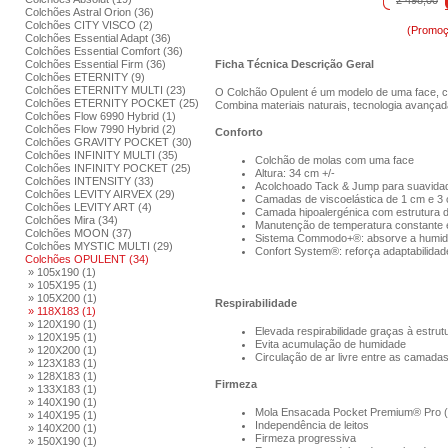
2 498,00
Colchões Astral Orion (36)
Colchões CITY VISCO (2)
(Promoç
Colchões Essential Adapt (36)
Colchões Essential Comfort (36)
Colchões Essential Firm (36)
Ficha Técnica
Descrição Geral
Colchões ETERNITY (9)
Colchões ETERNITY MULTI (23)
O Colchão Opulent é um modelo de uma face, co
Colchões ETERNITY POCKET (25)
Combina materiais naturais, tecnologia avançad
Colchões Flow 6990 Hybrid (1)
Colchões Flow 7990 Hybrid (2)
Conforto
Colchões GRAVITY POCKET (30)
Colchões INFINITY MULTI (35)
Colchão de molas com uma face
Colchões INFINITY POCKET (25)
Altura: 34 cm +/-
Colchões INTENSITY (33)
Acolchoado Tack & Jump para suavidad
Colchões LEVITY AIRVEX (29)
Camadas de viscoelástica de 1 cm e 3 
Colchões LEVITY ART (4)
Camada hipoalergénica com estrutura de
Colchões Mira (34)
Manutenção de temperatura constante 
Colchões MOON (37)
Sistema Commodo+®: absorve a humid
Colchões MYSTIC MULTI (29)
Confort System®: reforça adaptabilidad
Colchões OPULENT (34)
» 105x190 (1)
» 105X195 (1)
» 105X200 (1)
Respirabilidade
» 118X183 (1)
» 120X190 (1)
Elevada respirabilidade graças à estrutu
» 120X195 (1)
Evita acumulação de humidade
» 120X200 (1)
Circulação de ar livre entre as camada
» 123X183 (1)
» 128X183 (1)
Firmeza
» 133X183 (1)
» 140X190 (1)
Mola Ensacada Pocket Premium® Pro 
» 140X195 (1)
Independência de leitos
» 140X200 (1)
Firmeza progressiva
» 150X190 (1)