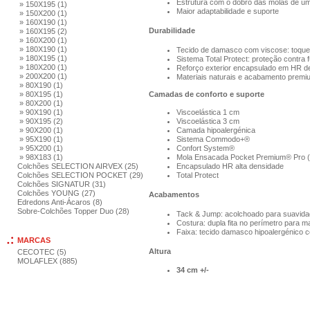
Estrutura com o dobro das molas de um 
» 150X195 (1)
Maior adaptabilidade e suporte
» 150X200 (1)
» 160X190 (1)
Durabilidade
» 160X195 (2)
» 160X200 (1)
» 180X190 (1)
Tecido de damasco com viscose: toque s
» 180X195 (1)
Sistema Total Protect: proteção contra 
» 180X200 (1)
Reforço exterior encapsulado em HR de
» 200X200 (1)
Materiais naturais e acabamento premi
» 80X190 (1)
» 80X195 (1)
Camadas de conforto e suporte
» 80X200 (1)
» 90X190 (1)
Viscoelástica 1 cm
» 90X195 (2)
Viscoelástica 3 cm
» 90X200 (1)
Camada hipoalergénica
» 95X190 (1)
Sistema Commodo+®
» 95X200 (1)
Confort System®
» 98X183 (1)
Mola Ensacada Pocket Premium® Pro 
Colchões SELECTION AIRVEX (25)
Encapsulado HR alta densidade
Colchões SELECTION POCKET (29)
Total Protect
Colchões SIGNATUR (31)
Colchões YOUNG (27)
Acabamentos
Edredons Anti-Ácaros (8)
Sobre-Colchões Topper Duo (28)
Tack & Jump: acolchoado para suavid
Costura: dupla fita no perímetro para ma
Faixa: tecido damasco hipoalergénico 
MARCAS
Altura
CECOTEC (5)
MOLAFLEX (885)
34 cm +/-