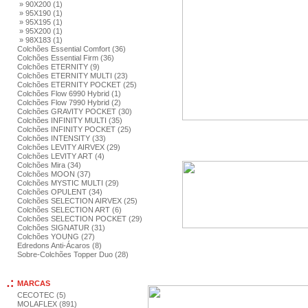
» 90X200 (1)
» 95X190 (1)
» 95X195 (1)
» 95X200 (1)
» 98X183 (1)
Colchões Essential Comfort (36)
Colchões Essential Firm (36)
Colchões ETERNITY (9)
Colchões ETERNITY MULTI (23)
Colchões ETERNITY POCKET (25)
Colchões Flow 6990 Hybrid (1)
Colchões Flow 7990 Hybrid (2)
Colchões GRAVITY POCKET (30)
Colchões INFINITY MULTI (35)
Colchões INFINITY POCKET (25)
Colchões INTENSITY (33)
Colchões LEVITY AIRVEX (29)
Colchões LEVITY ART (4)
Colchões Mira (34)
Colchões MOON (37)
Colchões MYSTIC MULTI (29)
Colchões OPULENT (34)
Colchões SELECTION AIRVEX (25)
Colchões SELECTION ART (6)
Colchões SELECTION POCKET (29)
Colchões SIGNATUR (31)
Colchões YOUNG (27)
Edredons Anti-Ácaros (8)
Sobre-Colchões Topper Duo (28)
MARCAS
CECOTEC (5)
MOLAFLEX (891)