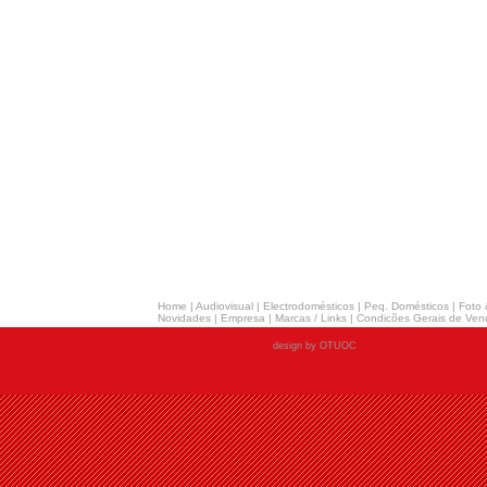
Home
|
Audiovisual
|
Electrodomésticos
|
Peq. Domésticos
|
Foto 
Novidades
|
Empresa
|
Marcas / Links
|
Condicões Gerais de Ven
design by OTUOC