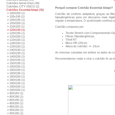
Colchões Astral Orion (36)
Colchões CITY VISCO (2)
Porquê comprar Colchão Essential Adapt?
Colchões Essential Adapt (36)
» 100X200 (1)
Colchão de conforto adaptável, graças ao Bloc
» 105x190 (1)
hipoalergénicas para um descanso mais higié
» 105X195 (1)
regular a temperatura. O acolchoado contínuo 
» 105X200 (1)
» 118X183 (1)
Colchão composto por:
» 120X190 (1)
Tecido Stretch com Comportamento Op
» 120X195 (1)
Fibras Hipoalergénicas,
» 120X200 (1)
Têxtil NT
» 123X183 (1)
Bloco HR (20cm).
» 128X183 (1)
Altura do colchão: +/- 23cm
» 133X183 (1)
» 140X190 (1)
As mesmas camadas em ambos os lados do co
» 140X195 (1)
» 140X200 (1)
Recomendamos rodar e virar o colchão 4x ao l
» 150X190 (1)
» 150X195 (1)
» 150X200 (1)
» 160X190 (1)
» 160X195 (1)
» 160X200 (1)
» 180X190 (1)
» 180X195 (1)
» 180X200 (1)
» 200X200 (1)
» 80X183 (1)
» 80X190 (1)
» 80X195 (1)
» 80X200 (1)
» 88X183 (1)
» 90X190 (1)
» 90X195 (1)