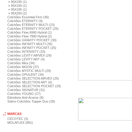
» 90X195 (1)
» 95X190 (1)
» 95X195 (1)
» 95X200 (2)
Colchões Essential Firm (36)
Colchões ETERNITY (9)
Colchões ETERNITY MULTI (23)
Colchões ETERNITY POCKET (25)
Colchões Flow 6990 Hybrid (1)
Colchões Flow 7990 Hybrid (2)
Colchões GRAVITY POCKET (30)
Colchões INFINITY MULTI (35)
Colchões INFINITY POCKET (25)
Colchões INTENSITY (33)
Colchões LEVITY AIRVEX (29)
Colchões LEVITY ART (4)
Colchões Mira (34)
Colchões MOON (37)
Colchões MYSTIC MULTI (29)
Colchões OPULENT (34)
Colchões SELECTION AIRVEX (25)
Colchões SELECTION ART (6)
Colchões SELECTION POCKET (29)
Colchões SIGNATUR (31)
Colchões YOUNG (27)
Edredons Anti-Ácaros (8)
Sobre-Colchões Topper Duo (28)
MARCAS
CECOTEC (5)
MOLAFLEX (891)