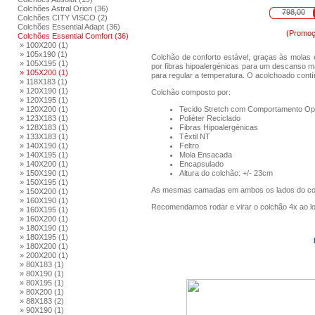
Colchões Astral Orion (36)
798,00
Colchões CITY VISCO (2)
Colchões Essential Adapt (36)
(Promoç
Colchões Essential Comfort (36)
» 100X200 (1)
» 105x190 (1)
Colchão de conforto estável, graças às mola
» 105X195 (1)
por fibras hipoalergénicas para um descanso ma
» 105X200 (1)
para regular a temperatura. O acolchoado cont
» 118X183 (1)
» 120X190 (1)
Colchão composto por:
» 120X195 (1)
» 120X200 (1)
Tecido Stretch com Comportamento Op
» 123X183 (1)
Poliéter Reciclado
» 128X183 (1)
Fibras Hipoalergénicas
» 133X183 (1)
Têxtil NT
» 140X190 (1)
Feltro
» 140X195 (1)
Mola Ensacada
» 140X200 (1)
Encapsulado
» 150X190 (1)
Altura do colchão: +/- 23cm
» 150X195 (1)
As mesmas camadas em ambos os lados do co
» 150X200 (1)
» 160X190 (1)
Recomendamos rodar e virar o colchão 4x ao l
» 160X195 (1)
» 160X200 (1)
» 180X190 (1)
» 180X195 (1)
» 180X200 (1)
» 200X200 (1)
» 80X183 (1)
» 80X190 (1)
» 80X195 (1)
» 80X200 (1)
» 88X183 (2)
» 90X190 (1)