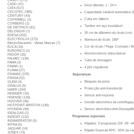
CANDY (270)
CASO (47)
Início diferido: 1 - 24 h
CATA (517)
CECOTEC (385)
Capacidade variável automática (
CENTURY (43)
Cuba em Silitech
COFRIMELL (2)
CORBERÓ (2)
Tambor em aço inoxidável
DE DIETRICH (81)
DELONGHI (7)
35 cm de diâmetro do óculo (cm)
EDESA (252)
ELECTROLUX (273)
Abertura do óculo: 180º
ElectroSacavém - Varias Marcas (7)
Cor do óculo / Pega: Cromado / B
ELICA (16)
EURONICS (2)
Amortecedores telescópicos
FAGOR (26)
FALMEC (136)
Tubo de drenagem
FAMA (3)
FIMAR (1)
4 pés reguláveis
FLAMA (27)
FRANKE (378)
Seguranças
FRASA (52)
Bloqueio da porta
GLEM (4)
GRALUX (5)
Protecção anti-transbordo
HAIER (244)
HEINNER (16)
Sensor anti-espuma
HISENSE (126)
HOOVER (36)
Gestão electrónica da centrifugaç
HOTPOINT-ARISTON (136)
HYUNDAI (94)
Sensor electrónico Anti-Desequilíb
IDEALGAS (2)
Programas especiais
INDESIT (132)
INSINKERATOR (5)
Rápidos: 9 programas (59´-49´-44
INTRA (5)
JAQUAR (14)
Rápido Especial 40ºC- 50% da car
JUNEX (74)