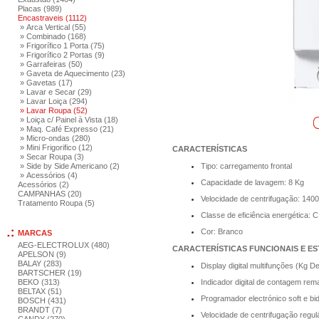
Placas (989)
Encastraveis (1112)
» Arca Vertical (55)
» Combinado (168)
» Frigorífico 1 Porta (75)
» Frigorífico 2 Portas (9)
» Garrafeiras (50)
» Gaveta de Aquecimento (23)
» Gavetas (17)
» Lavar e Secar (29)
» Lavar Loiça (294)
» Lavar Roupa (52)
» Loiça c/ Painel à Vista (18)
» Maq. Café Expresso (21)
» Micro-ondas (280)
» Mini Frigorifico (12)
CARACTERÍSTICAS
» Secar Roupa (3)
» Side by Side Americano (2)
Tipo: carregamento frontal
» Acessórios (4)
Capacidade de lavagem: 8 Kg
Acessórios (2)
CAMPANHAS (20)
Velocidade de centrifugação: 140
Tratamento Roupa (5)
Classe de eficiência energética: C
Cor: Branco
MARCAS
AEG-ELECTROLUX (480)
CARACTERÍSTICAS FUNCIONAIS E E
APELSON (9)
BALAY (283)
Display digital multifunções (Kg Det
BARTSCHER (19)
BEKO (313)
Indicador digital de contagem re
BELTAX (51)
Programador electrónico soft e bid
BOSCH (431)
BRANDT (7)
Velocidade de centrifugação regul