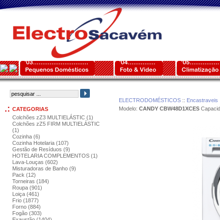
ELECTRODOMÉSTICOS
::
Encastraveis
Modelo:
CANDY CBW48D1XCES
Capaci
CATEGORIAS
Colchões zZ3 MULTIELÁSTIC (1)
Colchões zZ5 FIRM MULTIELÁSTIC
(1)
Cozinha (6)
Cozinha Hotelaria (107)
Gestão de Resíduos (9)
HOTELARIA COMPLEMENTOS (1)
Lava-Louças (602)
Misturadoras de Banho (9)
Pack (12)
Torneiras (184)
Roupa (901)
Loiça (461)
Frio (1877)
Forno (884)
Fogão (303)
Exaustão (1404)