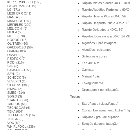
KUPPERSBUSCH (165)
Rápido Mistos a cores 40ºC- 100%
LA GERMANIA (110)
LG (171)
Rápido Algodões Perfeitos a 60ºC
LIEBHERR (241)
Rápido Higiéne Plus a 60ºC: 59´
MANTA (5)
MARECOS (140)
Rápido Desporto Plus a 30ºC: 39´
MEIRELES (229)
MELICONI (5)
Rápido Delicados a 40ºC: 59´
MIDEA (58)
MIELE (320)
Rápidos Ecosaving a 30ºC: 14´-30
NODOR (115)
Algodões + pré-lavagem
OLITREM (50)
ORBEGOZO (56)
Algodões resistentes
ORIMA (103)
ORVED (2)
Sintéticos e cores
REDFOX (2)
RODI (216)
Eco 40º-60º
S&P (6)
Camisas
SAMSUNG (159)
SAYL (2)
Manual / Lãs
SCHOCK (8)
SEVERIN (20)
Enxaguamento
SIEMENS (380)
SIMAG (3)
Drenagem + centrifugação
SMEG (214)
SOGO (3)
Teclas
STARLUX (76)
Start/Pause (Ligar/Pausa)
TAURUS (51)
TECNOGÁS (6)
Opção: Enxaguamento Extra / Higi
TEKA (607)
TELEFUNKEN (19)
Rápidos / grau de sujidade
TENSAI (6)
VOX (80)
Seleção da centrifugação
WHIRLPOOL (238)