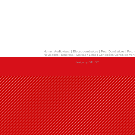
Home
|
Audiovisual
|
Electrodomésticos
|
Peq. Domésticos
|
Foto 
Novidades
|
Empresa
|
Marcas / Links
|
Condicões Gerais de Ven
design by OTUOC