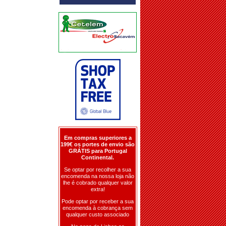
Em compras superiores a
199€ os portes de envio são
GRÁTIS para Portugal
Continental.
Se optar por recolher a sua
encomenda na nossa loja não
lhe é cobrado qualquer valor
extra!
Pode optar por receber a sua
encomenda à cobrança sem
qualquer custo associado