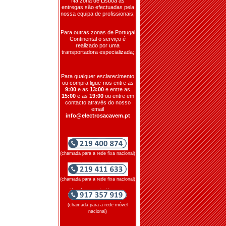
Na zona de Lisboa as
entregas são efectuadas pela
nossa equipa de profissionais;
Para outras zonas de Portugal
Continental o serviço é
realizado por uma
transportadora especializada;
Para qualquer esclarecimento
ou compra ligue-nos entre as
9:00
e as
13:00
e entre as
15:00
e as
19:00
ou entre em
contacto através do nosso
email
info@electrosacavem.pt
(chamada para a rede fixa nacional)
(chamada para a rede fixa nacional)
(chamada para a rede móvel
nacional)