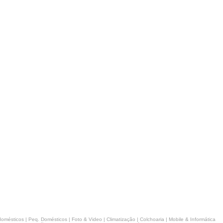
domésticos
|
Peq. Domésticos
|
Foto & Video
|
Climatização
|
Colchoaria
|
Mobile & Informática