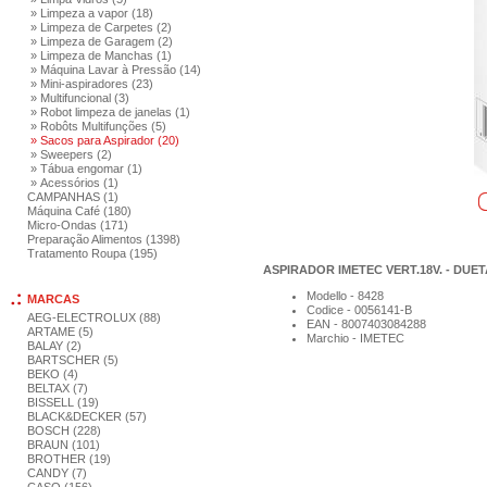
» Limpeza a vapor (18)
» Limpeza de Carpetes (2)
» Limpeza de Garagem (2)
» Limpeza de Manchas (1)
» Máquina Lavar à Pressão (14)
» Mini-aspiradores (23)
» Multifuncional (3)
» Robot limpeza de janelas (1)
» Robôts Multifunções (5)
» Sacos para Aspirador (20)
» Sweepers (2)
» Tábua engomar (1)
» Acessórios (1)
CAMPANHAS (1)
Máquina Café (180)
Micro-Ondas (171)
Preparação Alimentos (1398)
Tratamento Roupa (195)
ASPIRADOR IMETEC VERT.18V. - DU
Modello - 8428
MARCAS
Codice - 0056141-B
AEG-ELECTROLUX (88)
EAN - 8007403084288
ARTAME (5)
Marchio - IMETEC
BALAY (2)
BARTSCHER (5)
BEKO (4)
BELTAX (7)
BISSELL (19)
BLACK&DECKER (57)
BOSCH (228)
BRAUN (101)
BROTHER (19)
CANDY (7)