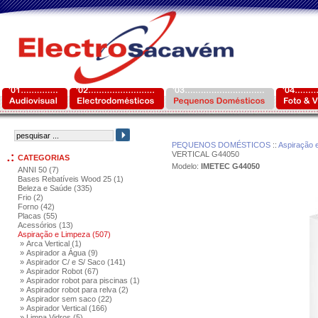
PEQUENOS DOMÉSTICOS
::
Aspiração 
VERTICAL G44050
CATEGORIAS
Modelo:
IMETEC G44050
ANNI 50 (7)
Bases Rebatíveis Wood 25 (1)
Beleza e Saúde (335)
Frio (2)
Forno (42)
Placas (55)
Acessórios (13)
Aspiração e Limpeza (507)
» Arca Vertical (1)
» Aspirador a Água (9)
» Aspirador C/ e S/ Saco (141)
» Aspirador Robot (67)
» Aspirador robot para piscinas (1)
» Aspirador robot para relva (2)
» Aspirador sem saco (22)
» Aspirador Vertical (166)
» Limpa Vidros (5)