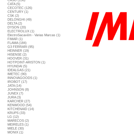
CASO (156)
CATA (5)
CECOTEC (126)
CENTURY (1)
CSK (2)
DELONGHI (49)
DELTA (2)
DYSON (20)
ELECTROLUX (1)
ElectroSacavém - Varias Marcas (1)
FIMAR (1)
FLAMA (184)
G3 FERRARI (95)
HEINNER (19)
HISENSE (2)
HOOVER (31)
HOTPOINT-ARISTON (1)
HYUNDAI (5)
IDEALGAS (21)
IMETEC (90)
INNOVAGOODS (1)
IROBOT (17)
JATA (14)
JOHNSON (8)
JUNEX (7)
JURA (3)
KARCHER (27)
KENWOOD (54)
KITCHENAID (14)
KRUPS (33)
LG (12)
MARECOS (2)
MEIRELES (1)
MIELE (30)
MONIX (1)