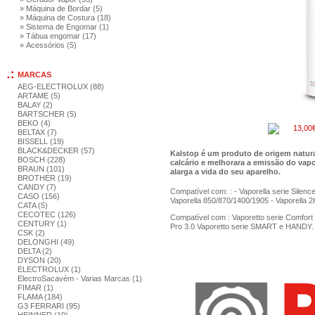
» Máquina de Bordar (5)
» Máquina de Costura (18)
» Sistema de Engomar (1)
» Tábua engomar (17)
» Acessórios (5)
MARCAS
AEG-ELECTROLUX (88)
ARTAME (5)
BALAY (2)
BARTSCHER (5)
BEKO (4)
13,00
BELTAX (7)
BISSELL (19)
BLACK&DECKER (57)
Kalstop é um produto de origem natura
BOSCH (228)
calcário e melhorara a emissão do vap
BRAUN (101)
alarga a vida do seu aparelho.
BROTHER (19)
CANDY (7)
Compatível com: : - Vaporella serie Silence 
CASO (156)
Vaporella 850/870/1400/1905 - Vaporella 2
CATA (5)
CECOTEC (126)
Compatível com : Vaporetto serie Comfort
CENTURY (1)
Pro 3.0 Vaporetto serie SMART e HANDY.
CSK (2)
DELONGHI (49)
DELTA (2)
DYSON (20)
ELECTROLUX (1)
ElectroSacavém - Varias Marcas (1)
FIMAR (1)
FLAMA (184)
G3 FERRARI (95)