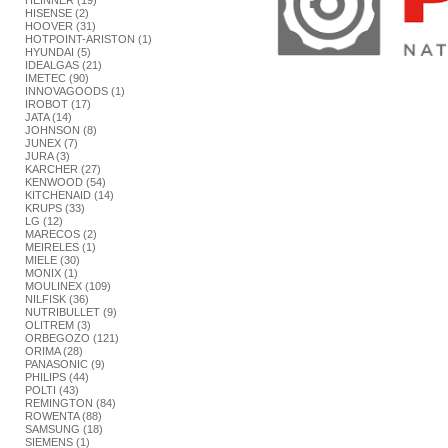
HEINNER (19)
HISENSE (2)
HOOVER (31)
HOTPOINT-ARISTON (1)
HYUNDAI (5)
IDEALGAS (21)
IMETEC (90)
INNOVAGOODS (1)
IROBOT (17)
JATA (14)
JOHNSON (8)
JUNEX (7)
JURA (3)
KARCHER (27)
KENWOOD (54)
KITCHENAID (14)
KRUPS (33)
LG (12)
MARECOS (2)
MEIRELES (1)
MIELE (30)
MONIX (1)
MOULINEX (109)
NILFISK (36)
NUTRIBULLET (9)
OLITREM (3)
ORBEGOZO (121)
ORIMA (28)
PANASONIC (9)
PHILIPS (44)
POLTI (43)
REMINGTON (84)
ROWENTA (88)
SAMSUNG (18)
SIEMENS (1)