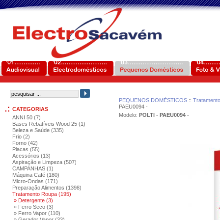
PEQUENOS DOMÉSTICOS
::
Tratament
PAEU0094 -
CATEGORIAS
Modelo:
POLTI - PAEU0094 -
ANNI 50 (7)
Bases Rebatíveis Wood 25 (1)
Beleza e Saúde (335)
Frio (2)
Forno (42)
Placas (55)
Acessórios (13)
Aspiração e Limpeza (507)
CAMPANHAS (1)
Máquina Café (180)
Micro-Ondas (171)
Preparação Alimentos (1398)
Tratamento Roupa (195)
» Detergente (3)
» Ferro Seco (3)
» Ferro Vapor (110)
» Gerador Vapor (33)