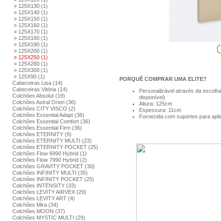
» 125X130 (1)
» 125X140 (1)
» 125X150 (1)
» 125X160 (1)
» 125X170 (1)
» 125X180 (1)
» 125X190 (1)
» 125X200 (1)
» 125X250 (1)
» 125X280 (1)
» 125X300 (1)
» 125X90 (1)
PORQUÊ COMPRAR UMA ELITE?
Cabeceiras Lisa (14)
Cabeceiras Vitória (14)
Personalizável através da escolha
Colchões Absolut (19)
disponível)
Colchões Astral Orion (36)
Altura: 125cm
Colchões CITY VISCO (2)
Espessura: 11cm
Colchões Essential Adapt (36)
Fornecida com suportes para apli
Colchões Essential Comfort (36)
Colchões Essential Firm (36)
Colchões ETERNITY (9)
Colchões ETERNITY MULTI (23)
Colchões ETERNITY POCKET (25)
Colchões Flow 6990 Hybrid (1)
Colchões Flow 7990 Hybrid (2)
Colchões GRAVITY POCKET (30)
Colchões INFINITY MULTI (35)
Colchões INFINITY POCKET (25)
Colchões INTENSITY (33)
Colchões LEVITY AIRVEX (29)
Colchões LEVITY ART (4)
Colchões Mira (34)
Colchões MOON (37)
Colchões MYSTIC MULTI (29)