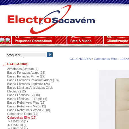
COLCHOARIA
::
Cabeceiras Elite
::
125X2
CATEGORIAS
Almofadas Allerban (1)
Bases Forradas Adapt (28)
Bases Forradas Firme (27)
Bases Forradas Paladium Adapt (18)
Bases Forradas Tapimola (28)
Bases Lâminas Articuladas Orbit
Eléctrica (12)
Bases Lâminas F2 (16)
Bases Lâminas F2 Dupla (4)
Bases Rebatíveis Flex (16)
Bases Rebatíveis Maxi (12)
Bases Rebatíveis Wood 25 (8)
Cabeceiras Deco (14)
Cabeceiras Elite (15)
» 125X100 (1)
» 125X110 (1)
» 125X120 (1)