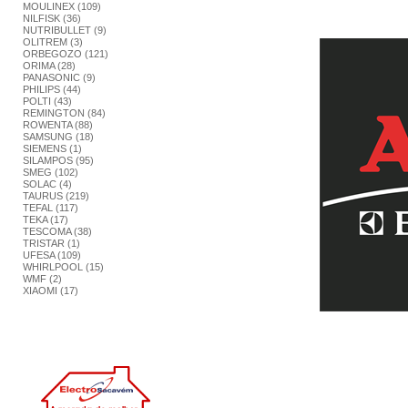
MOULINEX (109)
NILFISK (36)
NUTRIBULLET (9)
OLITREM (3)
ORBEGOZO (121)
ORIMA (28)
PANASONIC (9)
PHILIPS (44)
POLTI (43)
REMINGTON (84)
ROWENTA (88)
SAMSUNG (18)
SIEMENS (1)
SILAMPOS (95)
SMEG (102)
SOLAC (4)
TAURUS (219)
TEFAL (117)
TEKA (17)
TESCOMA (38)
TRISTAR (1)
UFESA (109)
WHIRLPOOL (15)
WMF (2)
XIAOMI (17)