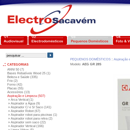
PEQUENOS DOMÉSTICOS
::
Aspiração 
Modelo:
AEG GR 28S
CATEGORIAS
ANNI 50 (7)
Bases Rebatíveis Wood 25 (1)
Beleza e Saúde (335)
Frio (2)
Forno (42)
Placas (55)
Acessórios (13)
Aspiração e Limpeza (507)
» Arca Vertical (1)
» Aspirador a Água (9)
» Aspirador C/ e S/ Saco (141)
» Aspirador Robot (67)
» Aspirador robot para piscinas (1)
» Aspirador robot para relva (2)
» Aspirador sem saco (22)
» Aspirador Vertical (166)
» Limpa Vidros (5)