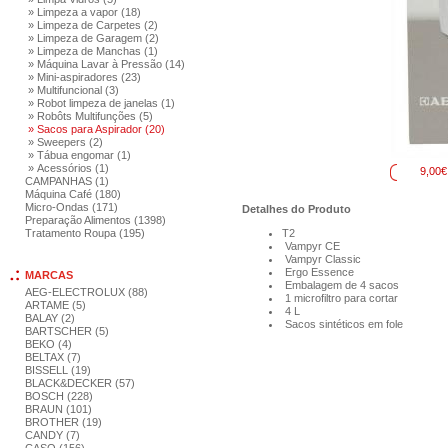
» Limpeza a vapor (18)
» Limpeza de Carpetes (2)
» Limpeza de Garagem (2)
» Limpeza de Manchas (1)
» Máquina Lavar à Pressão (14)
» Mini-aspiradores (23)
» Multifuncional (3)
» Robot limpeza de janelas (1)
» Robôts Multifunções (5)
» Sacos para Aspirador (20)
» Sweepers (2)
» Tábua engomar (1)
» Acessórios (1)
9,00€
CAMPANHAS (1)
Máquina Café (180)
Micro-Ondas (171)
Detalhes do Produto
Preparação Alimentos (1398)
Tratamento Roupa (195)
T2
Vampyr CE
Vampyr Classic
Ergo Essence
MARCAS
Embalagem de 4 sacos
AEG-ELECTROLUX (88)
1 microfiltro para cortar
ARTAME (5)
4 L
BALAY (2)
Sacos sintéticos em fole
BARTSCHER (5)
BEKO (4)
BELTAX (7)
BISSELL (19)
BLACK&DECKER (57)
BOSCH (228)
BRAUN (101)
BROTHER (19)
CANDY (7)