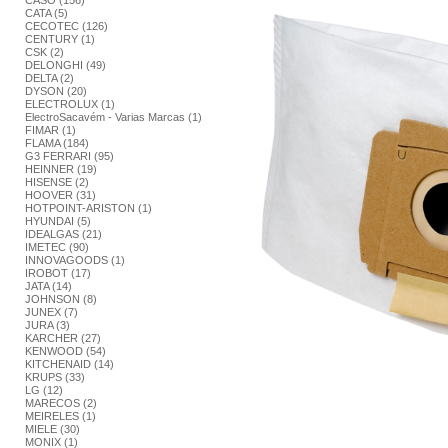
CASO (156)
CATA (5)
CECOTEC (126)
CENTURY (1)
CSK (2)
DELONGHI (49)
DELTA (2)
DYSON (20)
ELECTROLUX (1)
ElectroSacavém - Varias Marcas (1)
FIMAR (1)
FLAMA (184)
G3 FERRARI (95)
HEINNER (19)
HISENSE (2)
HOOVER (31)
HOTPOINT-ARISTON (1)
HYUNDAI (5)
IDEALGAS (21)
IMETEC (90)
INNOVAGOODS (1)
IROBOT (17)
JATA (14)
JOHNSON (8)
JUNEX (7)
JURA (3)
KARCHER (27)
KENWOOD (54)
KITCHENAID (14)
KRUPS (33)
LG (12)
MARECOS (2)
MEIRELES (1)
MIELE (30)
MONIX (1)