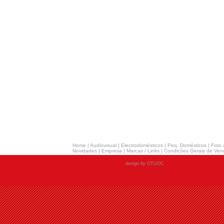
Home
|
Audiovisual
|
Electrodomésticos
|
Peq. Domésticos
|
Foto 
Novidades
|
Empresa
|
Marcas / Links
|
Condicões Gerais de Ven
design by OTUOC