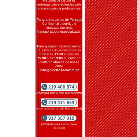
Na zona de Lisboa as
entregas são efectuadas pela
nossa equipa de profissionais;
Para outras zonas de Portugal
Continental o serviço é
realizado por uma
transportadora especializada;
Para qualquer esclarecimento
ou compra ligue-nos entre as
9:00
e as
13:00
e entre as
15:00
e as
19:00
ou entre em
contacto através do nosso
email
info@electrosacavem.pt
(chamada para a rede fixa nacional)
(chamada para a rede fixa nacional)
(chamada para a rede móvel
nacional)