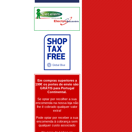
Em compras superiores a
199€ os portes de envio são
GRÁTIS para Portugal
Continental.
Se optar por recolher a sua
encomenda na nossa loja não
lhe é cobrado qualquer valor
extra!
Pode optar por receber a sua
encomenda à cobrança sem
qualquer custo associado