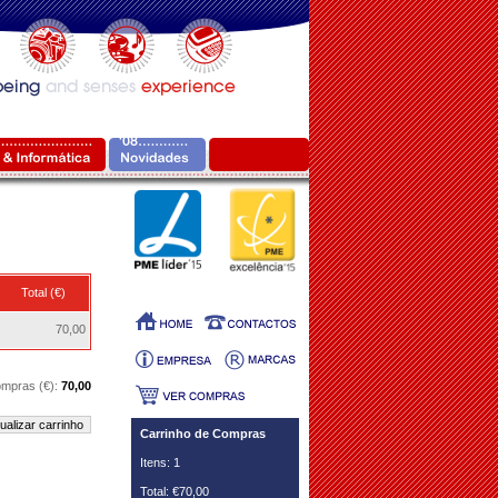
Total (€)
70,00
ompras (€):
70,00
ualizar carrinho
Carrinho de Compras
Itens: 1
Total: €70,00