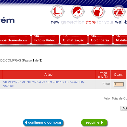
DE COMPRAS (Passo
1
de
3
)
Preço
Artigo
Quant.
uni. (€)
VIEWSONIC MONITOR VA 22 16:9 FHD 100HZ VGA HDMI
r
70,00
VA220H
Valor Total de C
Act