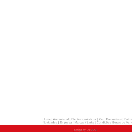
Home
|
Audiovisual
|
Electrodomésticos
|
Peq. Domésticos
|
Foto 
Novidades
|
Empresa
|
Marcas / Links
|
Condicões Gerais de Ven
design by OTUOC