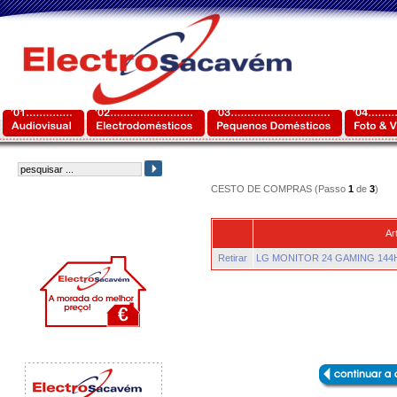
CESTO DE COMPRAS (Passo
1
de
3
)
Ar
Retirar
LG MONITOR 24 GAMING 144H