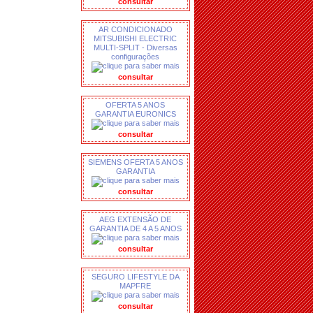
consultar
AR CONDICIONADO
MITSUBISHI ELECTRIC
MULTI-SPLIT - Diversas
configurações
consultar
OFERTA 5 ANOS
GARANTIA EURONICS
consultar
SIEMENS OFERTA 5 ANOS
GARANTIA
consultar
AEG EXTENSÃO DE
GARANTIA DE 4 A 5 ANOS
consultar
SEGURO LIFESTYLE DA
MAPFRE
consultar