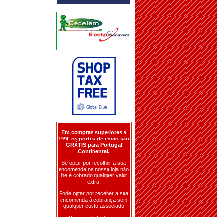
Em compras superiores a
199€ os portes de envio são
GRÁTIS para Portugal
Continental.
Se optar por recolher a sua
encomenda na nossa loja não
lhe é cobrado qualquer valor
extra!
Pode optar por receber a sua
encomenda à cobrança sem
qualquer custo associado