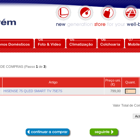
DE COMPRAS (Passo
1
de
3
)
Preço uni.
Artigo
Quant.
(€)
r
HISENSE 75 QLED SMART TV 75E7S
799,00
Valor Total de Co
Act