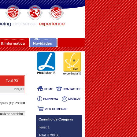
Total (€)
799,00
mpras (€):
799,00
ualizar carrinho
Carrinho de Compras
Itens: 1
Total: €799,00