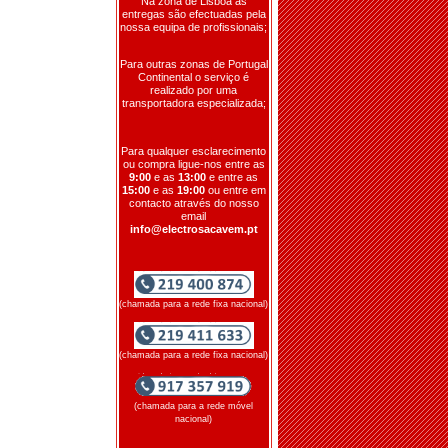
Na zona de Lisboa as
entregas são efectuadas pela
nossa equipa de profissionais;
Para outras zonas de Portugal
Continental o serviço é
realizado por uma
transportadora especializada;
Para qualquer esclarecimento
ou compra ligue-nos entre as
9:00
e as
13:00
e entre as
15:00
e as
19:00
ou entre em
contacto através do nosso
email
info@electrosacavem.pt
(chamada para a rede fixa nacional)
(chamada para a rede fixa nacional)
(chamada para a rede móvel
nacional)