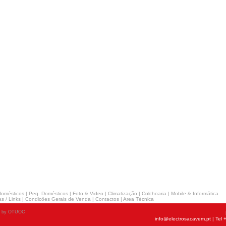
domésticos
|
Peq. Domésticos
|
Foto & Video
|
Climatização
|
Colchoaria
|
Mobile & Informática
s / Links
|
Condicões Gerais de Venda
|
Contactos
|
Area Técnica
n by OTUOC
info@electrosacavem.pt
| Tel 