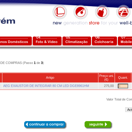
DE COMPRAS (Passo
1
de
3
)
Preço uni.
Artigo
Quant.
(€)
r
AEG EXAUSTOR DE INTEGRAR 80 CM LED DGE8961HM
275,00
Valor Total de Co
Act