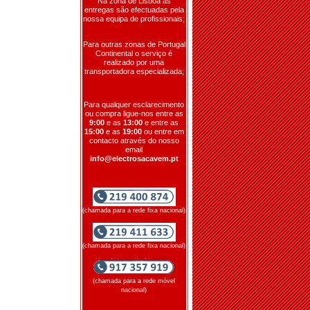
Na zona de Lisboa as
entregas são efectuadas pela
nossa equipa de profissionais;
Para outras zonas de Portugal
Continental o serviço é
realizado por uma
transportadora especializada;
Para qualquer esclarecimento
ou compra ligue-nos entre as
9:00
e as
13:00
e entre as
15:00
e as
19:00
ou entre em
contacto através do nosso
email
info@electrosacavem.pt
(chamada para a rede fixa nacional)
(chamada para a rede fixa nacional)
(chamada para a rede móvel
nacional)