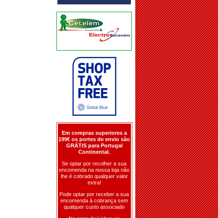
Em compras superiores a
199€ os portes de envio são
GRÁTIS para Portugal
Continental.
Se optar por recolher a sua
encomenda na nossa loja não
lhe é cobrado qualquer valor
extra!
Pode optar por receber a sua
encomenda à cobrança sem
qualquer custo associado