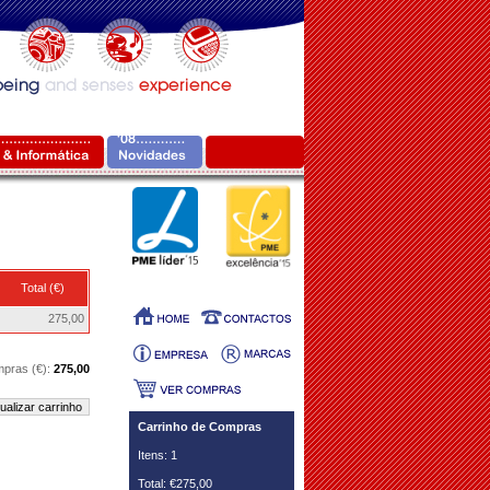
Total (€)
275,00
mpras (€):
275,00
ualizar carrinho
Carrinho de Compras
Itens: 1
Total: €275,00