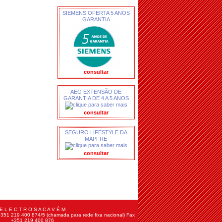
SIEMENS OFERTA 5 ANOS
GARANTIA
consultar
AEG EXTENSÃO DE
GARANTIA DE 4 A 5 ANOS
consultar
SEGURO LIFESTYLE DA
MAPFRE
consultar
E L E C T R O S A C A V É M
+351 219 400 874/5 (chamada para rede fixa nacional) Fax
+351 219 400 876