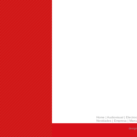
Home
|
Audiovisual
|
Electro
Novidades
|
Empresa
|
Marca
desig