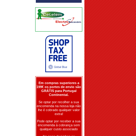
Em compras superiores a
199€ os portes de envio são
GRÁTIS para Portugal
Continental.
Se optar por recolher a sua
encomenda na nossa loja não
lhe é cobrado qualquer valor
extra!
Pode optar por receber a sua
encomenda à cobrança sem
qualquer custo associado