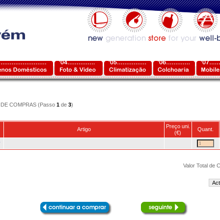
DE COMPRAS (Passo
1
de
3
)
Preço uni.
Artigo
Quant.
(€)
r
Valor Total de
Act