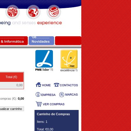
Total (€)
0,00
 Compras (€):
0,00
ualizar carrinho
Carrinho de Compras
Itens: 1
Total: €0,00