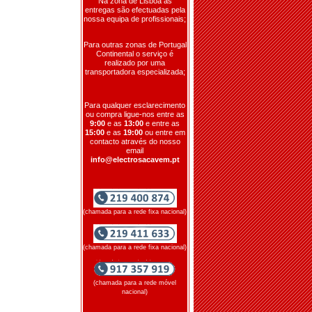
Na zona de Lisboa as
entregas são efectuadas pela
nossa equipa de profissionais;
Para outras zonas de Portugal
Continental o serviço é
realizado por uma
transportadora especializada;
Para qualquer esclarecimento
ou compra ligue-nos entre as
9:00
e as
13:00
e entre as
15:00
e as
19:00
ou entre em
contacto através do nosso
email
info@electrosacavem.pt
(chamada para a rede fixa nacional)
(chamada para a rede fixa nacional)
(chamada para a rede móvel
nacional)