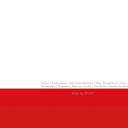
Home
|
Audiovisual
|
Electrodomésticos
|
Peq. Domésticos
|
Foto 
Novidades
|
Empresa
|
Marcas / Links
|
Condicões Gerais de Ven
design by OTUOC