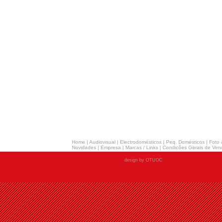
Home
|
Audiovisual
|
Electrodomésticos
|
Peq. Domésticos
|
Foto 
Novidades
|
Empresa
|
Marcas / Links
|
Condicões Gerais de Ven
design by OTUOC