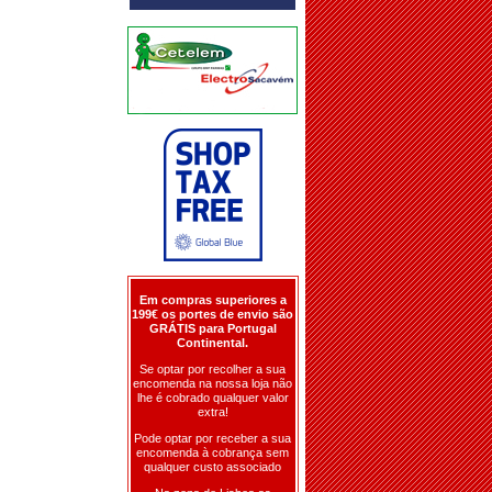
Em compras superiores a
199€ os portes de envio são
GRÁTIS para Portugal
Continental.
Se optar por recolher a sua
encomenda na nossa loja não
lhe é cobrado qualquer valor
extra!
Pode optar por receber a sua
encomenda à cobrança sem
qualquer custo associado