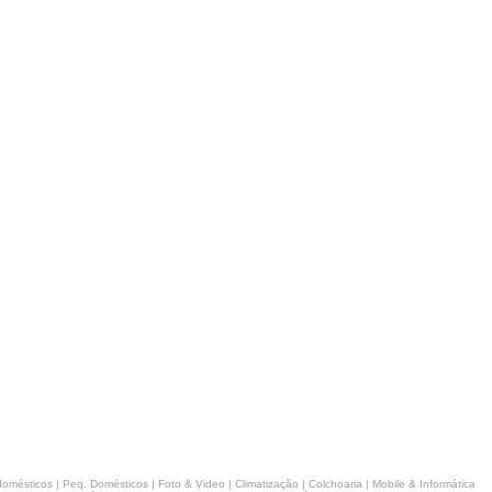
domésticos
|
Peq. Domésticos
|
Foto & Video
|
Climatização
|
Colchoaria
|
Mobile & Informática