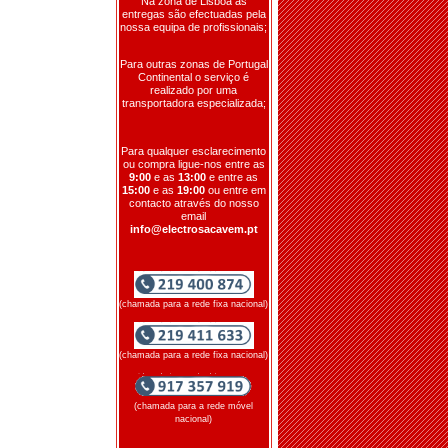
Na zona de Lisboa as
entregas são efectuadas pela
nossa equipa de profissionais;
Para outras zonas de Portugal
Continental o serviço é
realizado por uma
transportadora especializada;
Para qualquer esclarecimento
ou compra ligue-nos entre as
9:00
e as
13:00
e entre as
15:00
e as
19:00
ou entre em
contacto através do nosso
email
info@electrosacavem.pt
(chamada para a rede fixa nacional)
(chamada para a rede fixa nacional)
(chamada para a rede móvel
nacional)