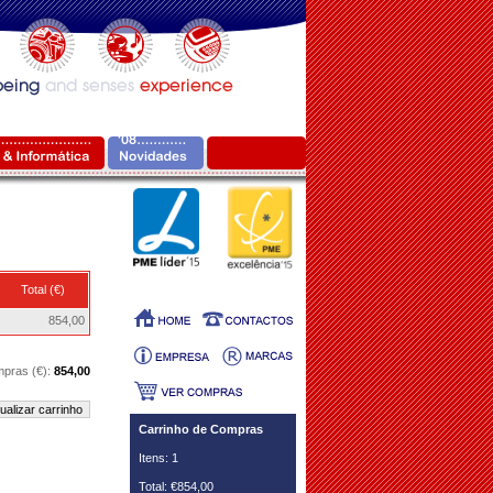
Total (€)
854,00
mpras (€):
854,00
ualizar carrinho
Carrinho de Compras
Itens: 1
Total: €854,00