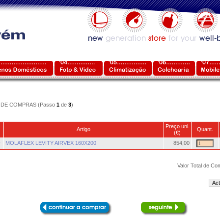
DE COMPRAS (Passo
1
de
3
)
Preço uni.
Artigo
Quant.
(€)
r
MOLAFLEX LEVITY AIRVEX 160X200
854,00
Valor Total de Co
Act